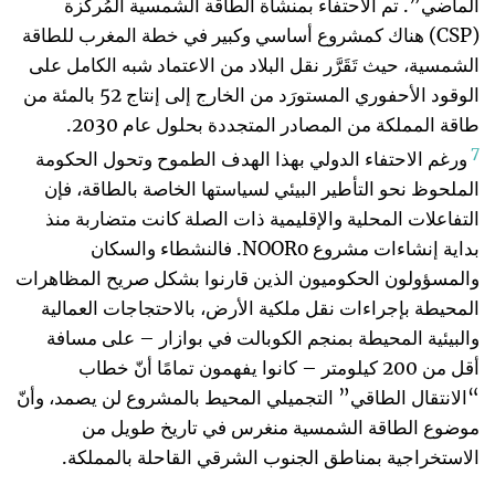
الماضي”. تم الاحتفاء بمنشأة الطاقة الشمسية المُركّزة
(CSP) هناك كمشروع أساسي وكبير في خطة المغرب للطاقة
الشمسية، حيث تَقَرَّر نقل البلاد من الاعتماد شبه الكامل على
الوقود الأحفوري المستورَد من الخارج إلى إنتاج 52 بالمئة من
طاقة المملكة من المصادر المتجددة بحلول عام 2030.
7
ورغم الاحتفاء الدولي بهذا الهدف الطموح وتحول الحكومة
الملحوظ نحو التأطير البيئي لسياستها الخاصة بالطاقة، فإن
التفاعلات المحلية والإقليمية ذات الصلة كانت متضاربة منذ
بداية إنشاءات مشروع NOORo. فالنشطاء والسكان
والمسؤولون الحكوميون الذين قارنوا بشكل صريح المظاهرات
المحيطة بإجراءات نقل ملكية الأرض، بالاحتجاجات العمالية
والبيئية المحيطة بمنجم الكوبالت في بوازار – على مسافة
أقل من 200 كيلومتر – كانوا يفهمون تمامًا أنّ خطاب
“الانتقال الطاقي” التجميلي المحيط بالمشروع لن يصمد، وأنّ
موضوع الطاقة الشمسية منغرس في تاريخ طويل من
الاستخراجية بمناطق الجنوب الشرقي القاحلة بالمملكة.