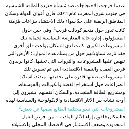
عندما خرجت الاحتجاجات ضد مُنشأة جديدة للطاقة الشمسية
في جنوب شرق المغرب عام 2011، قارن أعوان الدولة وسكان
المناطق الريفية على حدّ سواء ذلك الاحتشاد بنزاعات مُزمنة
1
كانت تدور حول منجم كوبالت قريب
. وفي حين حاول
المسؤولون إدارة حالة المعارضة السياسية لحماية تلك
المشروعات الكبرى، كانت لدى السكان بواعث قلق أخرى.
فقد ثارت تساؤلاتهم حول من يملك هذه الموارد: الأرض التي
تنهض عليها المشروعات، والثروات التي تجنيها. كانوا يريدون
فرص العمل، والتنمية الاقتصادية التي تم تسويق تلك
المشروعات بصفتها قادرة على تحقيقها. منذئذ، اشتدّت
الصراعات حول استخراج الفضة والكوبالت والفوسفاط
ومشاريع الطاقة المتجددة. والسكان أنفسهم يشيرون إلى
أوجه تشابه بين الآثار الاقتصادية والإيكولوجية والسياسية لهذه
2
المشروعات التي تبدو مختلفة الطابع بعضها عن بعض
.
فالسكان قلقون إزاء الآثار المادية – من فرص العمل
المحدودة وضعف الاستثمار في الاقتصاد المحلي والاستيلاء