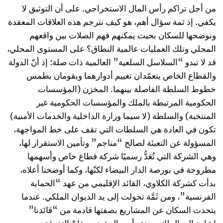
من أجل تراكم رأس المال الاستخراجي. على أن التوثيق لا
يكفي. إذ ثمة سؤال أهم، هو كيف نترجم هذه العلاقات المعقدة
ونوضحها للسكان بحيث يمكنهم فهم الصلات بين واقعهم
المحلي وتلك العمليات عالمية النطاق؟ على المستوى المحلي،
قد لا تبدو “السلاسل السلعية” العالمية ذات صلة؛ إذ أنّ الدولة
والقطاع الخاص يتعمّدان تغييم أدوارهما ويقومان بطمس
خطوط السلطة الفاصلة بينهما. المخزن (المؤسسات
الحكومية المرتبطة بالملك والمؤسسات الحكومية غير
المنتخبة) والسلطة (لا سيما وزارة الداخلية والخدمات الأمنية)
تكون في العادة هي السلطات التي تقف على خط المواجهة،
المسؤولة عن التعبئة لصالح “مناجم” وتأمين الاستقرار لها،
وهي الشركة التي تُعَدُّ رسميًا شركة قطاع خاص وأسهمها
مطروحة في بورصة الدار البيضاء لكنّها، وكما أوضحنا أعلاه،
بدأت كشركة الكلاوي، القائد الإقليمي من عهد “الحماية
الفرنسية”، ومن ثَمَّة تحولت إلى يد الديوان الملكي. عندما
يتحدث السكان عن المشاريع بصفتها قادمة من “قائدنا”