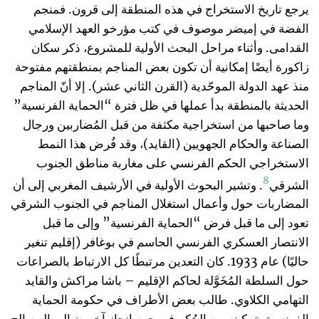
يرجع تاريخ الاستخراج في هذه المنطقة إلى قرون. فمنجم
الفضة في إميضر موصوف في كتب مؤرخو العهد الإسلامي
القدامى. وأثناء مراحل البحث الأولية للمشروع، ذكر سكان
زاكورة أيضًا إمكانية أن تكون بعض المناجم بمنطقتهم مفتوحة
منذ عهد الدولة الموحّدية (القرن الثاني عشر). إلا أنّ المناجم
الحديثة بالمنطقة بدأ عملها في ظل فترة “الحماية الفرنسية”
وما صاحبها من استخراجية مكثفة من قبل المُضاربين ورجال
الصناعة والحكام الجهويين (القايد)، وقد فُرض هذا النمط
الاستخراجي الحكم الفرنسي على مغاربة مناطق الجنوب
8
الشرقي
. وتشير البحوث الأولية في الأرشيف المغربي إلى أن
المضاربات حول وأعمال استغلال المناجم في الجنوب الشرقي
تعود إلى ما قبل فرض “الحماية الفرنسية” وإلى ما قبل
الانتصار العسكري الفرنسي الحاسم في بوغافر (إقليم تنغير
حاليًا) عام 1933. كان التعدين مرتبطًا كل الارتباط بالصراعات
حول السلطة المُخَوَّلة لحاكم الإقليم – باشا مراكش والقايد
التهامي الكلاوي. طالب بعض الأطراف في حكومة الحماية