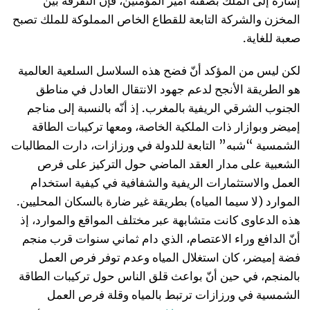
إشارة إلى الملك بصفته أمير المؤمنين، فإنّ التفرقة بين
المخزن والشركة التابعة للقطاع الخاص المملوكة للملك تصبح
صعبة للغاية.
لكن ليس من المؤكد أنّ فضح هذه السلاسل السلعية العالمية
هو الطريقة الأنجح لدعم جهود الانتقال العادل في مناطق
الجنوب الشرقي الريفية بالمغرب. إذ أنّه بالنسبة إلى مناجم
إميضر وبوازار ذات الملكية الخاصة، ومعها تركيبات الطاقة
الشمسية “شبه” التابعة للدولة في ورزازات، دارت المطالبات
الشعبية على مدار العقد الماضي حول التركيز على فرص
العمل والاستثمارات الريفية والشفافية في كيفية استخدام
الموارد (لا سيما المياه) بطريقة غير ضارة بالسكان المحليين.
هذه الدعاوى كانت متشابهة عبر مختلف المواقع والموارد، إذ
أنّ الدافع وراء الاعتصام، الذي دام ثماني سنوات قرب منجم
فضة إميضر، كان استغلال المياه وعدم توفر فرص العمل
بالمنجم، في حين أنّ بواعث قلق الناس حول تركيبات الطاقة
الشمسية في ورزازات ترتبط بالمياه وقلة فرص العمل