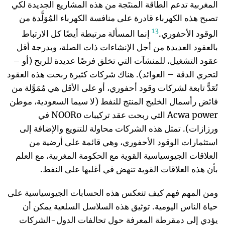
المغربية تدعم الطاقة المنتَجة من هذه المشاريع الجديدة لكي
تصبح هذه الكهرباء قادرة على منافسة الكهرباء المُوَلَّدة من
13
الوقود الأحفوري.
إنما المسألة مرتبطة أيضًا كل الارتباط
بالعقود العديدة من أجل الإنشاءات ذات الصلة، وبدرجة أقل
عقود التشغيل، للمنشآت التي تخلق فرصًا عديدة للربح (أو –
لتحري الدقة – العوائد). هناك شركات كثيرة ربحت هذه العقود
تُعَدًّ تابعة لشركات وقود أحفوري، أو على الأقل هي مُمَوَّلة من
فائض رأسمال الخليج المنتج للنفط (لا سيما السعودية، موطن
Acwa power التي ربحت عقد تركيبات NOORo في
ورزازات). تمثل هذه الشركات محاولة للتنويع والإضافة إلى
استثمارات الوقود الأحفوري، وهي قائمة على أرضية من
العلاقات الجيوسياسية القوية مع الحكومة المغربية، مع العلم
بأن هذه العلاقات القوية تنهض في أغلبها على النفط.
ومن المهم فهم كيف تنعكس هذه الحسابات الجيوسياسية على
حياة الناس اليومية. توثيق هذه السلاسل السلعية يمكن أن
يؤدي إلى دمقرطة المعرفة حول تحالفات الدول-الشركات