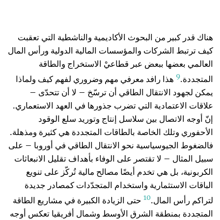
هناك قدر كبير من البحوث الأكاديمية والناشطية التي تعقبت
كيف ترتبط الشركات والمؤسسات المالية الدولية ورأس المال
العالمي بعضها ببعض عبر قطاعيْ الاستخراج والطاقة
9
المتجددة.
هذا رافد معرفي مهم وضروري لفهم كيف ولماذا
يمكن لجهود الانتقال الطاقي أن ترسّخ – لا أن تتحدّى –
علاقات الاعتمادية التي تضرب جذورها في العهد الاستعماري.
إنّ أوجه الاتصال بين سلاسل إنتاج وتوريد سلع الوقود
الأحفوري وتلك الخاصة بالطاقات المتجددة هي كثيرة ومذهلة.
فالضغوط الجيوسياسية نحو الانتقال الطاقي في أوروبا – على
سبيل المثال – لا تقتصر على الوفاء بأهداف تقليل الانبعاثات
الكربونية، بل هي تخدم أيضًا مصالح مالية تُركّز على تنويع
الباقات الاستثمارية واستخدام المتجدّدات كمصادر جديدة
10
لتراكم رأس المال.
حتى الزيادة الكبيرة في مشاريع الطاقة
المتجددة بمنطقة الشرق الأوسط وشمال أفريقيا تعكس أوجه