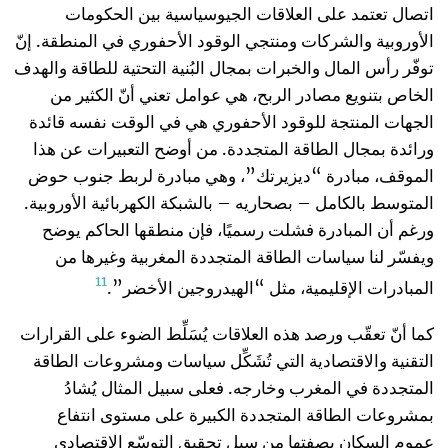
اتصال تعتمد على العلاقات الجيوسياسية بين الحكومات
الأوروبية والشركات ومنتجي الوقود الأحفوري في المنطقة. إنّ
توفّر رأس المال والخبرات بمجال البُنية التحتية للطاقة والهدف
الخاص بتنويع مصادر الربح، هي عوامل تعني أنّ الكثير من
الجهات المنتجة للوقود الأحفوري هي في الوقت نفسه قائدة
ورائدة بمجال الطاقة المتجددة. من أوضح التعبيرات عن هذا
الموقف، مبادرة “ديزيرتك”، وهي مبادرة لربط جنوب حوض
المتوسط بالكامل – بصحاريه – بالشبكة الكهربائية الأوروبية.
ورغم أن المبادرة فشلت رسميًا، فإن منطقها الحاكم يوضح
ويفسّر لنا سياسات الطاقة المتجددة المغربية وغيرها من
11
المبادرات الإقليمية، مثل “الهيدروجين الأخضر”.
كما أنّ تعقّب ورصد هذه العلاقات يُسَلِّط الضوء على القرارات
التقنية والاقتصادية التي تُشَكِّل سياسات ومشروعات الطاقة
المتجددة في المغرب وخارجه. فعلى سبيل المثال يُشادُ
بمشروعات الطاقة المتجددة الكبيرة على مستوى انتفاع
عموم السكان بصفتها من سبل تحقيق التوسّع الاقتصادي