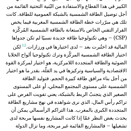
الكبير في هذا القطاع والاستفادة من البُنية التحتية القائمة من
أجل توصيل الطاقة الشمسية بالشبكة العمومية للطاقة. كانت
تلك هي مبرّرات خطة الطاقة الشمسية المغربية فيما يخص
القرار التقني الخاص بالاستعانة بالطاقة الشمسية المُركّزة
(CSP) – وهي تكنولوجيا طاقة جديدة نسبيًا لم تكن جدواها
12
المالية قد اختُبرت بعد – لدى اختيارها في ورزازات.
لكن
اختيار الطاقة الشمسية المركّزة وترك تكنولوجيا ألواح الخلايا
الضوئية والطاقة المتجددة اللامركزية، هو اختيار لمركزة القوة
الاقتصادية والسياسية وتركيزها في يد القلّة، بقدر ما هو اختيار
من أجل بناء مرافق طاقة كبيرة الحجم. فتوليد الطاقة
الشمسية على مستوى المجتمع المحلي، أو على المستوى
الصغير الذي يتجنبّ الربط بالشبكة، يعني تفويت الفرص على
تراكم رأس المال، الذي نرى شواهده في نهج مشاريع الطاقة
المتجددة الكبرى بالمغرب. هذا التراكم الرأسمالي يمكن أن
يحدث بغض النظر عمّا إذا كانت المشاريع نفسها مربحة لدى
تشغيلها – فالمشاريع القائمة غير مربحة، وما تزال الدولة