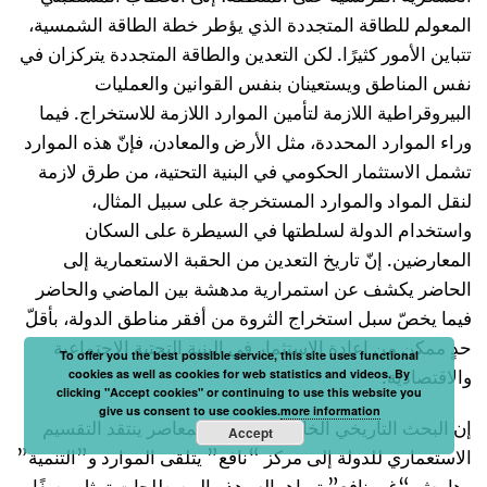
المعولم للطاقة المتجددة الذي يؤطر خطة الطاقة الشمسية،
تتباين الأمور كثيرًا. لكن التعدين والطاقة المتجددة يتركزان في
نفس المناطق ويستعينان بنفس القوانين والعمليات
البيروقراطية اللازمة لتأمين الموارد اللازمة للاستخراج. فيما
وراء الموارد المحددة، مثل الأرض والمعادن، فإنّ هذه الموارد
تشمل الاستثمار الحكومي في البنية التحتية، من طرق لازمة
لنقل المواد والموارد المستخرجة على سبيل المثال،
واستخدام الدولة لسلطتها في السيطرة على السكان
المعارضين. إنّ تاريخ التعدين من الحقبة الاستعمارية إلى
الحاضر يكشف عن استمرارية مدهشة بين الماضي والحاضر
فيما يخصّ سبل استخراج الثروة من أفقر مناطق الدولة، بأقلّ
حدٍ ممكن من إعادة الاستثمار في البنية التحتية الاجتماعية
To offer you the best possible service, this site uses functional
cookies as well as cookies for web statistics and videos. By
والاقتصادية.
clicking "Accept cookies" or continuing to use this website you
give us consent to use cookies.
more information
إن البحث التاريخي الخاص بالمغرب المعاصر ينتقد التقسيم
Accept
الاستعماري للدولة إلى مركز “نافع” يتلقى الموارد و”التنمية”