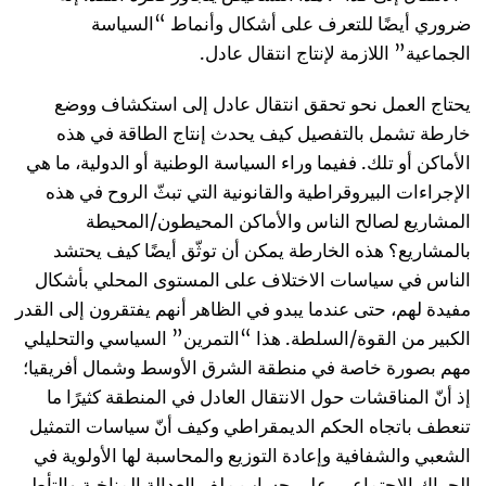
ضروري أيضًا للتعرف على أشكال وأنماط “السياسة
الجماعية” اللازمة لإنتاج انتقال عادل.
يحتاج العمل نحو تحقق انتقال عادل إلى استكشاف ووضع
خارطة تشمل بالتفصيل كيف يحدث إنتاج الطاقة في هذه
الأماكن أو تلك. ففيما وراء السياسة الوطنية أو الدولية، ما هي
الإجراءات البيروقراطية والقانونية التي تبثّ الروح في هذه
المشاريع لصالح الناس والأماكن المحيطون/المحيطة
بالمشاريع؟ هذه الخارطة يمكن أن توثّق أيضًا كيف يحتشد
الناس في سياسات الاختلاف على المستوى المحلي بأشكال
مفيدة لهم، حتى عندما يبدو في الظاهر أنهم يفتقرون إلى القدر
الكبير من القوة/السلطة. هذا “التمرين” السياسي والتحليلي
مهم بصورة خاصة في منطقة الشرق الأوسط وشمال أفريقيا؛
إذ أنّ المناقشات حول الانتقال العادل في المنطقة كثيرًا ما
تنعطف باتجاه الحكم الديمقراطي وكيف أنّ سياسات التمثيل
الشعبي والشفافية وإعادة التوزيع والمحاسبة لها الأولوية في
الحراك الاجتماعي، على حساب ملف العدالة المناخية والتأطير