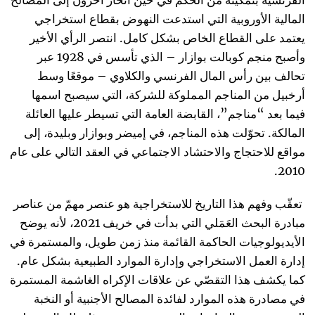
الفرنسية بتمكينه من الحُكم في حين انحاز آخرون إلى المصالح
المالية الأوروبية التي استدعت النهوض بقطاع استخراجي
يعتمد على القطاع الخاص بشكل كامل. انتصر الرأي الأخير
وأصبح منجم كوبالت بوازار – الذي تأسس في 1928 عبر
تحالف بين رأس المال الفرنسي والكلاوي – موقعًا وسط
أرخبيل من المناجم المملوكة للشركة، التي سيصبح اسمها
فيما بعد “مناجم”، القابضة العامة التي تسيطر عليها العائلة
المالكة. تحوّلت هذه المناجم، في إميضر وبوازار وبليدة، إلى
مواقع للاحتجاج والاحتشاد الاجتماعي في العقد التالي على عام
2010.
تعقّب وفهم هذا التاريخ للاستخراجية هو عنصر مهمّ من عناصر
مبادرة البحث العَمَلي التي بدأت في خريف 2021، لأنه يوضح
الأيديولوجيات الحاكمة القائمة منذ زمن طويل، والمستمرة في
إدارة العمل الاستخراجي وإدارة الموارد الطبيعية بشكل عام.
كما يكشف هذا التقصّي عن علاقات الإكراه الغاشمة المستمرة
في مصادرة هذه الموارد لفائدة المصالح الأجنبية أو النخبة