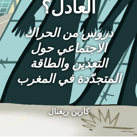
العادل؟
دروس من الحراك
الاجتماعي حول
التعدين والطاقة
المتجدّدة في المغرب
كارين ريغنال