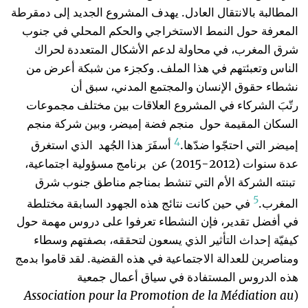
المطالبة بالانتقال العادل. يهدف المشروع الجديد إلى دمقرطة
المعرفة حول النمط الاستخراجي والحكم المحلي في جنوب
شرق المغرب، في محاولة لدعم الأشكال المتعددة لحراك
الناس وتعبئتهم في هذا الملف. وكجزء من شبكة أعرض من
نشطاء حقوق الإنسان والمجتمع المدني، سبق أن
رتّبَ الشركاء في المشروع العلاقات بين مختلف مجموعات
السكان المقيمة حول منجم فضة إميضر، وبين شركة منجم
4
إميضر التي احتجّوا ضدّها.
أسفَرَ هذا الجُهد الذي استغرق
عدة سنوات (2012-2015) عن برنامج مسؤولية اجتماعية،
تبنته الشركة الأم التي تنشط بمناجم مناطق جنوب شرق
5
المغرب.
في حين كانت نتائج هذه الجهود السابقة مختلطة
في أفضل تقدير، فإن النشطاء تعرفوا على دروس مهمة حول
كيفيّة إحداث التأثير الذي يسعون لتحققه، بصفتهم وسطاء
ومناصرين للعدالة الاجتماعية في هذه القضية. لقد قاموا بدمج
هذه الدروس المستفادة في سياق أعمال جمعية
Association pour la Promotion de la Médiation au
(