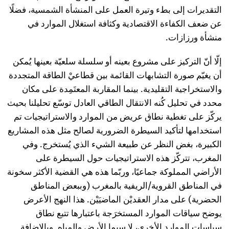
التقديرات إلى بطء وتيرة العمل على المنشأة الشمسية، فضلًا
عن ضعف الكفاءة الاقتصادية وكثافة استغلال الموارد في
منشأة ورزازات.
إلّا أنّ التركيز على مشروع بعينه أو سلسلة سلعيّة بعينها يُمكن
أن يغيّم صورة التشابهات القائمة بين قطاعيْ الطاقة المتجددة
والاستخراجية التقليدية. بينما المقاربة المعتَمِدة على مكان
محدد في تحليل كُنه الانتقال الطاقي العادل توسّع تحليلنا بحيث
يركّز على تغطية نطاق عريض من الموارد والاستراتيجيات تم
استخدامها لتأكيد السيطرة الضرورية لصالح مثل هذه المشاريع
الكبيرة، بغض النظر عن طبيعة الشيء الذي يُستخرج. وفي
المغرب، تتركّز هذه الاستراتيجيات حول السيطرة على
الأراضي المملوكة جماعيًا، وربّما هذه هي القضية الأكثر سخونة
في المناطق القروية/الريفية بالمغرب (وببعض المناطق
الحضرية) على مدار العقديْن الماضيَيْن. هذا النهج الأعرض
يوضح سياقات الموارد المستخرَجة باعتبارها تتبع نطاق
سياسات الموارد الأخرى، لا سيما الأرض والمياه. وبالإضافة