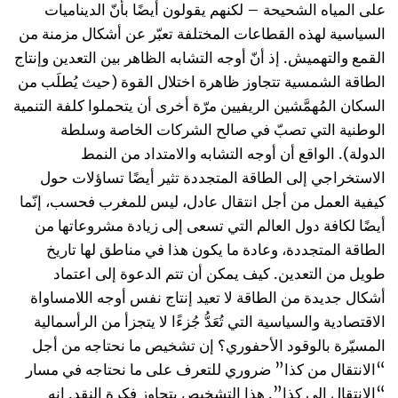
على المياه الشحيحة – لكنهم يقولون أيضًا بأنّ الديناميات
السياسية لهذه القطاعات المختلفة تعبّر عن أشكال مزمنة من
القمع والتهميش. إذ أنّ أوجه التشابه الظاهر بين التعدين وإنتاج
الطاقة الشمسية تتجاوز ظاهرة اختلال القوة (حيث يُطلَب من
السكان المُهمَّشين الريفيين مرّة أخرى أن يتحملوا كلفة التنمية
الوطنية التي تصبّ في صالح الشركات الخاصة وسلطة
الدولة). الواقع أن أوجه التشابه والامتداد من النمط
الاستخراجي إلى الطاقة المتجددة تثير أيضًا تساؤلات حول
كيفية العمل من أجل انتقال عادل، ليس للمغرب فحسب، إنّما
أيضًا لكافة دول العالم التي تسعى إلى زيادة مشروعاتها من
الطاقة المتجددة، وعادة ما يكون هذا في مناطق لها تاريخ
طويل من التعدين. كيف يمكن أن تتم الدعوة إلى اعتماد
أشكال جديدة من الطاقة لا تعيد إنتاج نفس أوجه اللامساواة
الاقتصادية والسياسية التي تُعَدُّ جُزءًا لا يتجزأ من الرأسمالية
المسيّرة بالوقود الأحفوري؟ إن تشخيص ما نحتاجه من أجل
“الانتقال من كذا” ضروري للتعرف على ما نحتاجه في مسار
“الانتقال إلى كذا”. هذا التشخيص يتجاوز فكرة النقد. إنه