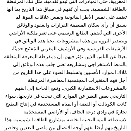
المغربية. حتى المبادرات التي تبدو تقدمية، مثل تلك المرتبطة
بالطاقة الشمسية، يجب أن تُفهم في سياق هذا التاريخ بما أنها
تعتمد على نفس الأطر القانونية ونفس علاقات القوة. لم
يسبق أن رأى سكان المنطقة القرارات والعقود والوثائق
الأخرى التي تُضفي الطابع الرسمي على تغير ملكية الأراضي
وتصدير الثروة من هذه المشروعات. تحيا هذه الوثائق في
الأرشيفات الفرنسية وفي الأرشيف المغربي المُفتَتح حديثًا،
بعيدًا عن الناس الذين تؤثر فيهم. إن دمقرطة المعرفة المتعلقة
بالنمط الاستخراجي ومشاريعه تعني جلب هذه الوثائق إلى
مُلاك الموارد الأصليين وتسليط الضوء على هذا التاريخ من
أجل فهم المتغيرات المجتمعية المعاصرة المرتبطة
بالمشروعات الاستثمارية الكبرى. وتنبع الحاجة إلى الفهم
التاريخي بغض النظر عن الموارد التي نبحث في تاريخها، سواء
كانت الكوبالت أو الفضة أو المياه المستخدمة في إنتاج البطيخ
تجاريًا في وادي درعة الجاف، أو الأراضي المستخدَمة
لاستضافة البنية التحتية الخاصة بمشاريع الطاقة الشمسية. هذا
التاريخ مهم أيضًا لفهم أوجه الاتصال بين ماضي التعدين وحاضر