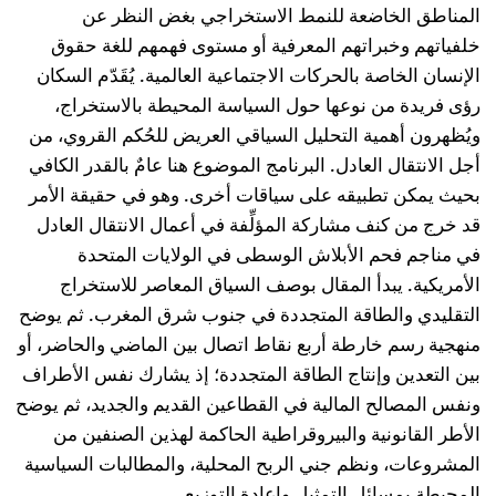
المناطق الخاضعة للنمط الاستخراجي بغض النظر عن
خلفياتهم وخبراتهم المعرفية أو مستوى فهمهم للغة حقوق
الإنسان الخاصة بالحركات الاجتماعية العالمية. يُقَدّم السكان
رؤى فريدة من نوعها حول السياسة المحيطة بالاستخراج،
ويُظهرون أهمية التحليل السياقي العريض للحُكم القروي، من
أجل الانتقال العادل. البرنامج الموضوع هنا عامٌ بالقدر الكافي
بحيث يمكن تطبيقه على سياقات أخرى. وهو في حقيقة الأمر
قد خرج من كنف مشاركة المؤلِّفة في أعمال الانتقال العادل
في مناجم فحم الأبلاش الوسطى في الولايات المتحدة
الأمريكية. يبدأ المقال بوصف السياق المعاصر للاستخراج
التقليدي والطاقة المتجددة في جنوب شرق المغرب. ثم يوضح
منهجية رسم خارطة أربع نقاط اتصال بين الماضي والحاضر، أو
بين التعدين وإنتاج الطاقة المتجددة؛ إذ يشارك نفس الأطراف
ونفس المصالح المالية في القطاعين القديم والجديد، ثم يوضح
الأطر القانونية والبيروقراطية الحاكمة لهذين الصنفين من
المشروعات، ونظم جني الربح المحلية، والمطالبات السياسية
المحيطة بمسائل التمثيل وإعادة التوزيع.