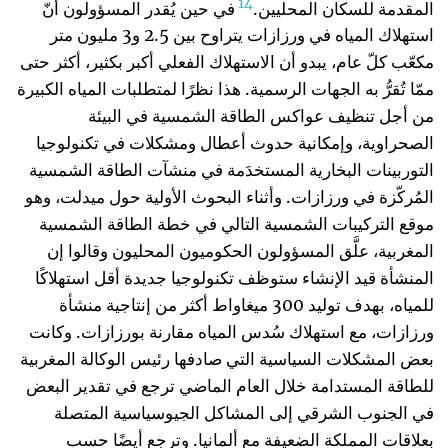
14
المقدمة للسكان المحليين.
في حين يُقدر المسؤولون أنّ
استهلاك المياه في ورزازات يتراوح بين 2.5 و3 مليون متر
مكعّب كلّ عام، يبدو أن الاستهلاك الفعلي أكبر بكثير، أكثر حتى
ممّا تُقرُّ به الجهات الرسمية. هذا نظرًا لمتطلبات المياه الكبيرة
من أجل تنظيف عواكس الطاقة الشمسية في البيئة
الصحراوية، وإمكانية حدوث أعطال ومشكلات في تكنولوجيا
التوربينات البخارية المستخدَمة في منشآت الطاقة الشمسية
المُركّزة في ورزازات. وأثناء البحوث الأولية حول ميدلت، وهو
موقع التركيبات الشمسية التالي في خطة الطاقة الشمسية
المغربية، علَّق المسؤولون الحكوميون المحليون وقالوا إن
المنشأة قيد الإنشاء ستوظف تكنولوجيا جديدة أقل استهلاكًا
للمياه، بهدف توليد 300 ميغاواط أكثر من إنتاجية منشأة
ورزازات، مع استهلاك سُدس المياه مقارنة بورزازات. وكانت
بعض المشكلات السياسية التي صادفها رئيس الوكالة المغربية
للطاقة المستدامة خلال العام الماضي ترجع في تقدير البعض
في الجنوب الشرقي إلى المشاكل الجيوسياسية المتصلة
بعلاقات المملكة الضعيفة مع ألمانيا. وترجع أيضًا حسب