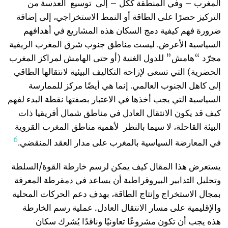
المغرب – وفي المنطقة ككل – إلى توسيع العدسة من
التركيز حصرًا على الطاقة أو النمط الاستخراجي، إلى إضافة
ضرورة فهم كيفية دمج السكان هذه المشاريع في أهدافهم
السياسية الأعرض. ليست مناطق جنوب شرق المغرب الريفية
مجرّد “هامش” للدول الغنية (أو حتى الهامش لمراكز المغرب
الحضرية) التي تسعى لإزاحة التكاليف البيئية لانتقالها الطاقي
إلى كاهل الجنوب العالمي. إنما هي أيضًا مركز للممارسة
السياسية التي يجب أخذها في الاعتبار بصفتها نقطة البدء لفهم
كيف قد يكون الانتقال العادل في مناطق شمال أفريقيا ذات
البيئة القاحلة، لا سيما بالنظر لأهمية مناطق المغرب القروية
6
في المعارضة السياسية بالمغرب على مدار العقد المنقضي.
يستعرض هذا المقال كيف يمكن لرسم خارطة القوة/السلطة
وتحليل التدابير البيروقراطية أن يساعد في دمقرطة المعرفة
بمجال الاستخراج وإنتاج الطاقة، بهدف دعم الحركات المحلية
والإقليمية على مسار الانتقال العادل. عملية رسم الخارطة
هذه يجب أن تكون مشروعًا تعاونيًا وناقدًا يُشرك سكان