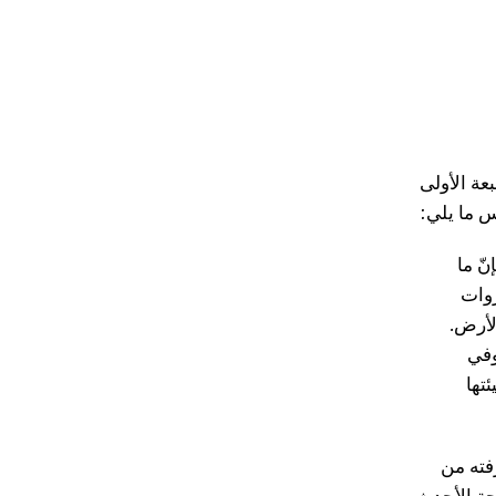
عة الأولى
س ما يلي:
ّ ما
زوات
لأرض.
وفي
تها
فته من