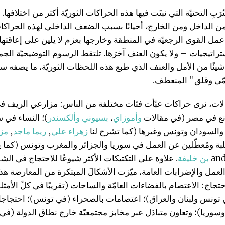
ُرَبِ التحتيّة التي نبتَت فيها هذه الحراكات الثوريّة أكثر من اختلافها
ن الداخل ومن الخارج، أحيانًا بسبب الضعف الداخلي لهذه الحراكا
عمل القوى الرجعيّة في المنطقة وخارجها بعزم لا يلين على إعاقتها 
راتيجيات – ولا يكون العنف آخرَها. تلتقط الرسوم التوضيحيّة الجمي
يئًا من الأمل والعنف الذي طبع هذه اللحظات الثوريّة، ما يصفه س
ّى وقلق" المنعطف.
لات، نرى حراكات عبّأت فئات مختلفة من الناس: مزارعي الريف ف
نع في مصر (في مقالات
وأموزاي
،
بسيوني وألكسندر
)؛ النساء في 
 والسودان وتونس وغيرها (كما تشرح لنا
زهراء علي
,
ريما ماجد
,
مزن
بة ومُعطّلين عن العمل في سوريا والجزائر والمغرب وتونس (كم
بن خليفة
. علاوة على التكتيكات الأكثر شيوعًا للاحتجاج في الشو
عمل والإضرابات العامة، ميّزت الأشكالَ المبتكرة من المعارضة هذ
حتجاج: الاعتصام بالفضاءات العامّة والساحات (تقريبًا في كلّ الأمثلة
تونس ولبنان والعراق)؛ اعتصامات بالصحراء (في تونس)؛ احتجاجات
وريا)؛ وتعاون متبادَل عبر مخابز مجتمعيّة خارج نطاق الدولة (في