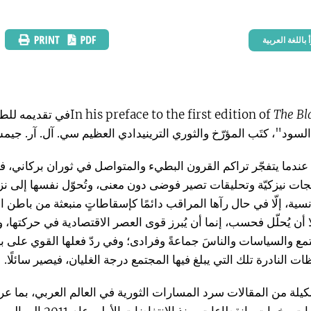
The Bl
In his preface to the first edition of
في تقديمه للطب
السود"، كتَب المؤرّخ والثوري الترينيدادي العظيم سي. آل. آر. جيم
عندما يتفجّر تراكم القرون البطيء والمتواصل في ثوران بركاني، فإن
جات نيزكيّة وتحليقات تصير فوضى دون معنى، وتُحوّل نفسها إلى ن
انسية، إلّا في حال رآها المراقب دائمًا كإسقاطاتٍ منبعثة من باطن ا
 أن يُحلّل فحسب، إنما أن يُبرز قوى العصر الاقتصادية في حركتها، 
مع والسياسات والناسَ جماعةً وفرادى؛ وفي ردّ فعلها القوي على بيئ
ات النادرة تلك التي يبلغ فيها المجتمع درجة الغليان، فيصير سائلًا.
شكيلة من المقالات سرد المسارات الثورية في العالم العربي، بما عر