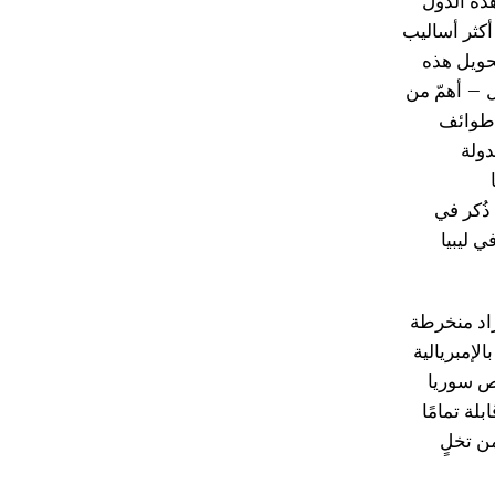
هذه الدول
كثر أساليب
تحويل هذه
ل – أهمّ من
 طوائف
دولة
ذُكر في
ي ليبيا
ّراد منخرطة
لإمبريالية
 سوريا
لة تمامًا
من تخلٍ