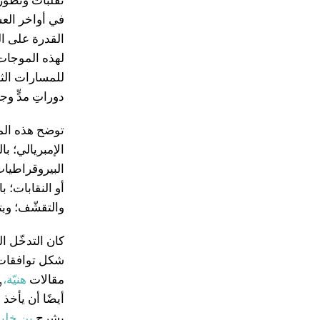
في أواخر العش
القدرة على الت
لهذه الموجات م
للمسارات الثو
دوراتِ مدٍّ و
توضح هذه المقا
الإمبريالي؛ ب
البيروقراطيات
أو النقابات؛ 
والتقشّف؛ وب
كان التدخّل ا
شكل توافقات و
مقالات
هنيّة،
,
أيضًا أن يأخذ 
يشرح
بن خلي