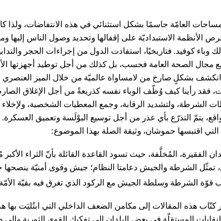
مساحات العامّة حاسمًا بشكل استثنائي في هذه الانتفاضات، ولذا ك
رص الأنظمة الاستبداديّة على إقفالها وتحديد وصول الناس إليها ومر
وباء كوفيد. فتاريخيًا، استفادت الدول من إجراءات الحجر والتدابير 
 مجال الصحة العامة فحسب، بل كذلك من أجل توطيد أجهزتها الأمن
ما انكشف بشكلٍ صارخ من لامساواة عالميّة من خلال الميز العنصري 
ت، فقد رأينا كيف وُظّف الوباء نفسه كذريعةً من أجل الإغلاق الصارم
ت الشرطة، ولتشديد الرقابة، وجمع المعطيات الشخصية، ولإخلاء 
اقع، يتمّ التذرّع بأي عذر من أجل توسيع البوْلَسة وتعميق العسكرة. 
 التي اقتبسها حموشان، وثيقة الصلة بهذا الموضوع:
ن الفقيرة، المُخلَّفة، حيث تسود القاعدة القائلة بأنّ الثراء الأكبر م
َع، تمثّل الشرطة والجيش دعامتا النظام؛ جيش وقوى أمنيّة ينصحها خ
 قوّة الشرطة وسلطة الجيش مع الركود الذي تغرق فيه بقيّة الأمّة
 كتّاب هذه المقالات إلى مكامن الضعف الداخلي التي ابتُليَت بها ه
قابات المستقلّة في بعض البلدان إلى تفكيك القوى الثورية وإلى ط