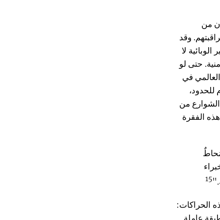
ان من
اقبتهم. وقد
الوبائية لا
ية. حتى لو
العالمي في
 للحدود،
الشوارع من
هذه الفقرة
ُحاطٌ
براء
15
."
ذه الحراكات:
بقة عاملة