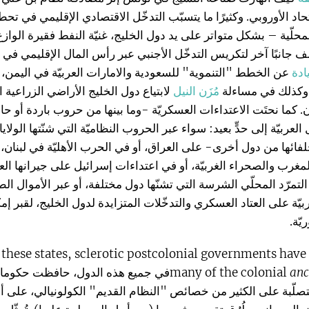
حاد الأوروبي. وكثيرًا ما يتسبّب التدخّل الاقتصادي الإقليمي في تحط
محلّية – بشكل متواتر على يد دول الخليج، غنيّة النفط فقيرة الوازع
ف جانبًا آخر لتكريس التدخّل الأجنبي عبر رأس المال الإقليمي في
ادة
عن الخطط "التنموية" للسعودية والامارات العربيّة في اليمن
 وكذلك في مساءلة
مُزَن النيل
لابتياع دول الخليج الأراضي الزراعية ا
. كما نحتَت الاعتداءات العسكريّة -وما بينها من حروب باردة أو حام
لعربيّة إلى حدٍّ بعيد: سواء عبر الحروب النظاميّة التي شنّتها الولا
ائها من دول أخرى- على العراق، أو في الحرب الأهليّة في لبنان، أ
المغرب والصحراء الغربيّة، أو في اعتداءات إسرائيل على جيرانها ال
لتمرّد المحلّي الشرسة التي تشنّها دول مختلفة، أو عبر الأموال الطا
يّة على العتاد العسكري والتدخّلات المتزايدة لدول الخليج، لقبر إمكا
يّة.
f these states, sclerotic postcolonial governments hav
anc
many of the colonial
في جميع هذه الدول، حافظت حكومات
تصلّبة على الكثير من خصائص "النظام القديم" الكولونيالي، على أج