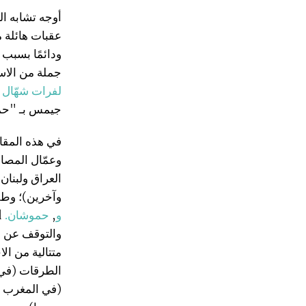
أوجه تشابه الت
عقبات هائلة م
ودائمًا بسبب 
جملة من الاست
لفرات شهّال
ش
جيمس بـ "حم
في هذه المقا
وعمّال المصا
العراق ولبنان
وآخرين)؛ وطل
و
,
حموشان.
and
والتوقف عن ال
متتالية من الا
الطرقات (في 
(في المغرب وس