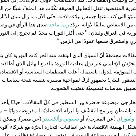
تقلّبات وتطوّرات وخيبات وانقطاعات، منذ 
رية المنقضية. تنقل التحاليل العميقة لكُتّاب هذا الملفّ شيئًا من ا
نبّؤ التي كتب عنها جيمس ببلاغة لافتة. حتّى الآن، ما زال تبيان الآثار 
ن الانتفاض سابقًا لأوانه. تردّد
ريما ماجد
صدى هذا الرأي في وصف
رية في العراق ولبنان: "حتى أكثر الثورات مجدًا لم تخرج إلى النو
جزرٍ، واستغرق صنعها عقودًا من الزمن."
لات مجتمعَةً أنّ السياق الذي انبثقت منه الحراكات الثورية كان يتمي
التحرّش الإقليمي عبر دول معادية للثورة؛ بالقمع الهائل الذي أطلقت 
 المتورّمة للدول؛ باستمالة أغلب المنظمات السياسية أو الاقتصادية
بالتدهور البيئي؛ بجمهورٍ تُركَ لمواجهة مصيره بنفسه نتيجة سياسات ا
تطبيق سياسات تقسيميّة لتفتيت الشعوب.
لخارجي موضوعة حاضرة بين السطور في كلّ المقالات. أحيانًا يأخذ ه
اشنطن وبرامج التقشّف واللبرلة الاقتصاديّة المفروضة دوليًا – م
وأموزاي
(عن المغرب)، أو
بسيوني وألكسندر
(عن مصر). ويمكن لهذ
شكل الهيمنة الاقتصادية عبر اتفاقيات التجارة الحرّة مع شركاء أقوى
فة
كيف انهارت صناعة النسيج في تونس إثر مصادقة نظام بن علي 