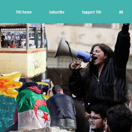
Ski
t
TNI home
Subscribe
Support TNI
AR
conten