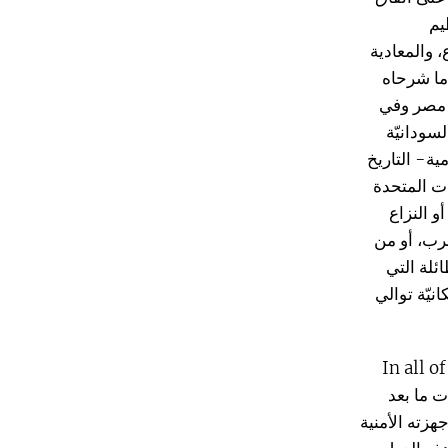
يم
، والمعادية
 ما شرحاه
، مصر وفي
لسودانيّة
ية- التاريخ
يات المتحدة
و النزاع
عرب، أو من
ئلة التي
نيّة توالي
In all o
 ما بعد
هزته الأمنية