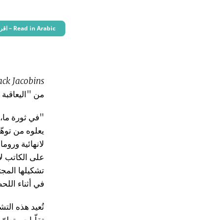
Read in Arabic – اقرأ باللغة العربية
ack Jacobins
من "اليعاقبة 
"في ثورة ما، 
يعلوه من توهّ
لانهائية وروم
على الكاتب لا
تشكيلها المجت
في أثناء اللحظ
تُعيد هذه الت