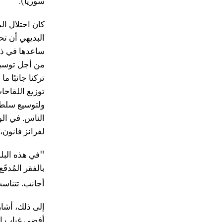
سوريا).
كان احتلال ال
البديهي أن تح
ساعدها في ذلك 
من أجل توسيع
تركنا جانبًا 
توزيع اللقاحا
ولتوسيع سلطا
الناس. في الو
لفرانز فانون،
"في هذه البلدا
بالفقر المُدق
أجانب. تتناسب
إلى ذلك، أشار
أفضى غياب الن