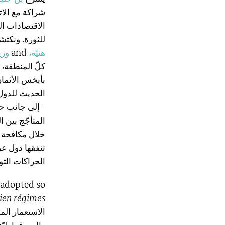
شراكة مع الات
الاقتصادات ال
للثورة. ونكتش
هنيّة،
and
وزي
كلّ المنطقة،
بأبخس الأثمان
الحديث للدول ا
-إلى جانب حلف
المتأجّج بين 
خلال مكافحة ا
تنفقها دول عرب
الحراكات الثور
e adopted so
ien régimes
الاستعمار الم