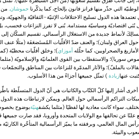
ة، إلى جانب طُرُق تقسيم شعوبها (من أجل السيطرة عليها). تُمثّل 
وطنيّة التي حذّر منها فرانز فانون بإلحاح، كما يذكّرنا
حموشان.
من أ
عتمدها هذه الدول تسليح الاختلافات الإثنيّة-الثقافيّة والجهويّة، و
ى بُنَى اقتصاديّة وسياسيّة مستدامة. بُنى لا تفرز النزاعات فحسب، ب
الِكَ لأنماط جديدة من الاستغلال الرأسمالي. تقسيم السكّان إلى
حول العراق ولبنان)؛ والعنف ضدّ الأقلّيات المُستَضعَفَة (مثلًا عنف ال
لأمازيغ والصحراويين، كما حلّله
أموزاي
)؛ وخلق أقلّيات محظيّة (كما
ص سوريا)؛ والاستقطاب بين القوى العلمانيّة والإسلامويّة (مثلما 
الات بالملفّ)؛ والآثار المدمّرة للنزاعات بين المناطق والتجمّعات ف
تبت عنها
زيادة
) تمثّل جميعها أجزاءً من هذا الأسلوب.
خرى أشار إليها كلّ الكتّاب والكاتبات هي أنّ الدول المتسلّطة باطِ
كات التراكم الرأسمالي حول العالم. ويمكن لارتباطات هذه الدول با
تختلف. سواء كانت معادية لها لفظيًا (مثلما يكشف
هنيّة
بوضوح بخصوص
فع علنًا عن تحالفها مع الولايات المتحدة وأوروبا، فقد صارت جميعها قاب
س المال العالمي، وبرفقته ما يميّز الرأسمالية المتأخّرة الكارثيّة 
عوب والبيئة.