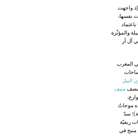
. إذ واجهت
ت نفسها،
باعتماد
لة والمؤثّرة
ي آل آر
ي المغرب
ساحات
 النيل
ا يصف
منيف
ارع،
ه موجاتٌ
)؛ سدّ
 ريفيّة
 منبج في