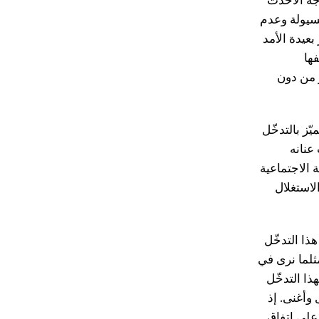
الانتفاضات الأولى عام 2011 إلى الموجة الأحدث
لسيولة وعدم
بعيدة الأمد
ها
ر من دون
ّز بالتدخّل
عنانه
 الاجتماعية
لاستغلال
ذا التدخّل
ثلما نرى في
ا التدخّل
 وأغنى. إذ
على اتفاق