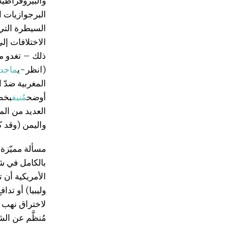
والبيروقراطيّ
البرجوازيات ال
السيطرة التي ت
الاختلافات إل
ذلك – تغدو مس
(انظر-ي
ماجد
المغربية ضدّ ا
أوضح
مُنيف
بخصو
العديد من المق
واليمن (وقد ك
مسألة مميّزة أ
بالكامل في شب
الأمريكية أن 
وليبيا) أو تدا
لاختراق نهب رأ
مُنظَّم عن الش