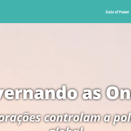
State of Power
vernando as On
rações controlam a pol