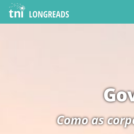
Go
Como as corpo