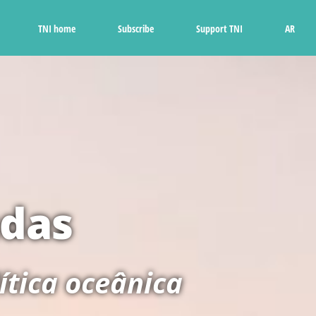
Ski
t
TNI home
Subscribe
Support TNI
AR
conten
das
ítica oceânica