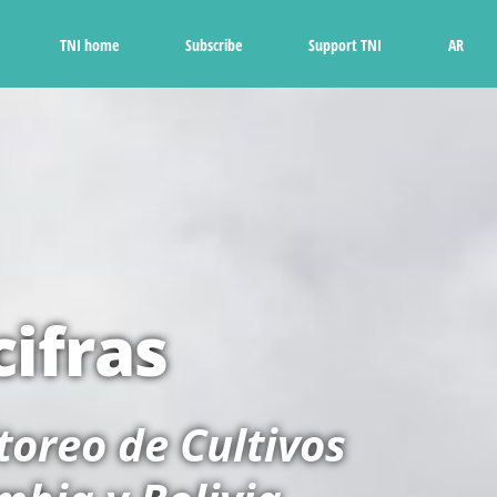
Ski
t
TNI home
Subscribe
Support TNI
AR
conten
cifras
toreo de Cultivos