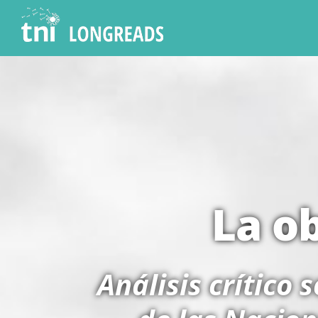
La ob
Análisis crítico