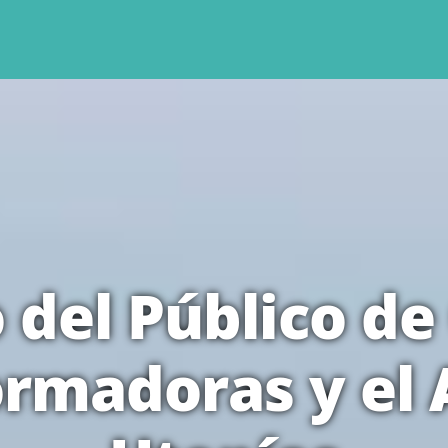
 del Público d
rmadoras y el 