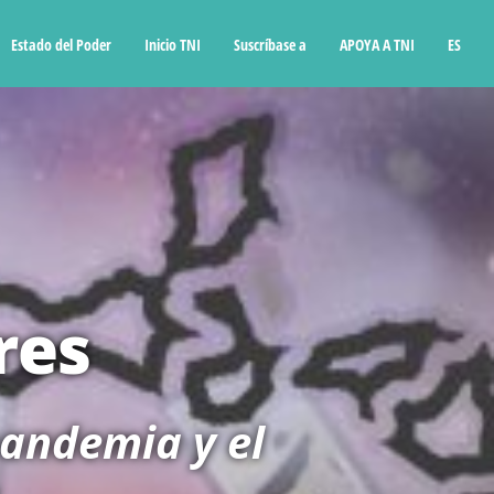
Estado del Poder
Inicio TNI
Suscríbase a
APOYA A TNI
ES
res
pandemia y el