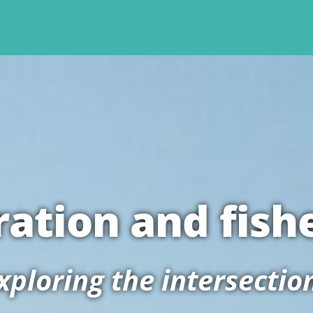
ation and fish
xploring the intersectio