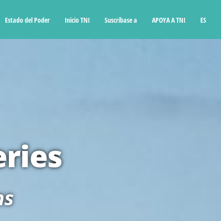
Estado del Poder
Inicio TNI
Suscríbase a
APOYA A TNI
ES
eries
ns