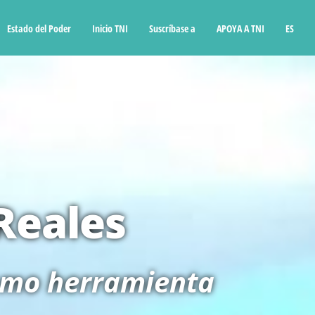
Estado del Poder
Inicio TNI
Suscríbase a
APOYA A TNI
ES
Reales
omo herramienta