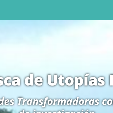
sca de Utopías 
ades Transformadoras c