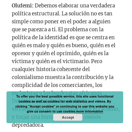
Olufemi:
Debemos elaborar una verdadera
política estructural. La solución no es tan
simple como poner en el poder a alguien
que se parezca a ti. El problema con la
política de la identidad es que se centra en
quién es malo y quién es bueno, quién es el
opresor y quién el oprimido, quién es la
víctima y quién es el victimario. Pero
cualquier historia coherente del
colonialismo muestra la contribución y la
complicidad de los comerciantes, los
esclavistas y los burócratas africanos.
To offer you the best possible service, this site uses functional
Debemos entender los motivos
cookies as well as cookies for web statistics and videos. By
clicking "Accept cookies" or continuing to use this website you
estructurales de la dominación y el racismo,
give us consent to use cookies.
more information
y forjar una forma de política menos
Accept
depredadora.