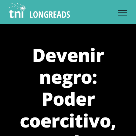
Skip
to
content
Devenir
negro:
Poder
coercitivo,