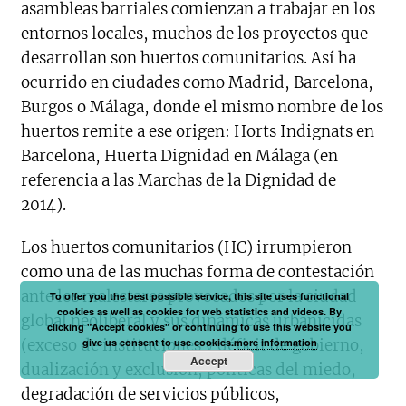
asambleas barriales comienzan a trabajar en los
entornos locales, muchos de los proyectos que
desarrollan son huertos comunitarios. Así ha
ocurrido en ciudades como Madrid, Barcelona,
Burgos o Málaga, donde el mismo nombre de los
huertos remite a ese origen: Horts Indignats en
Barcelona, Huerta Dignidad en Málaga (en
referencia a las Marchas de la Dignidad de
2014).
Los huertos comunitarios (HC) irrumpieron
como una de las muchas forma de contestación
ante los malestares provocados por la ciudad
To offer you the best possible service, this site uses functional
cookies as well as cookies for web statistics and videos. By
global neoliberal y sus dinámicas urbanicidas
clicking "Accept cookies" or continuing to use this website you
(exceso de instituciones y déficit de gobierno,
give us consent to use cookies.
more information
Accept
dualización y exclusión, políticas del miedo,
degradación de servicios públicos,