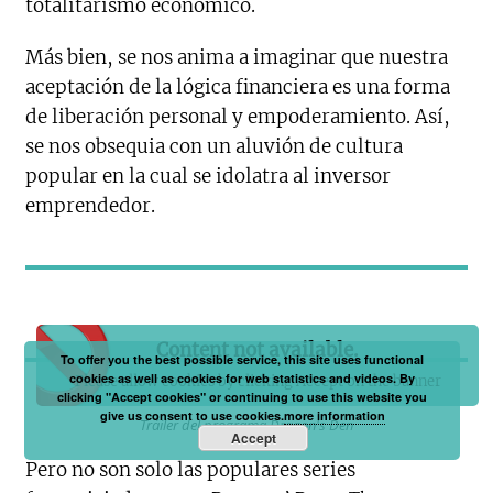
totalitarismo económico.
Más bien, se nos anima a imaginar que nuestra
aceptación de la lógica financiera es una forma
de liberación personal y empoderamiento. Así,
se nos obsequia con un aluvión de cultura
popular en la cual se idolatra al inversor
emprendedor.
Content not available.
To offer you the best possible service, this site uses functional
cookies as well as cookies for web statistics and videos. By
Please allow cookies by clicking Accept on the banner
clicking "Accept cookies" or continuing to use this website you
give us consent to use cookies.
more information
Tráiler del programa Dragon's Den
Accept
Pero no son solo las populares series