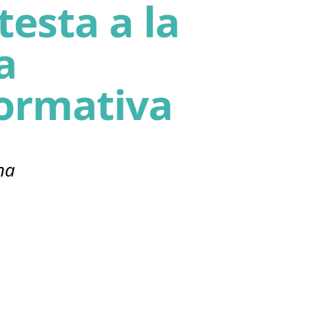
testa a la
a
ormativa
na