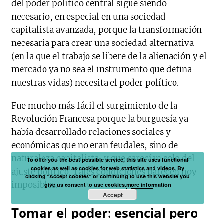
del poder político central sigue siendo
necesario, en especial en una sociedad
capitalista avanzada, porque la transformación
necesaria para crear una sociedad alternativa
(en la que el trabajo se libere de la alienación y el
mercado ya no sea el instrumento que defina
nuestras vidas) necesita el poder político.
Fue mucho más fácil el surgimiento de la
Revolución Francesa porque la burguesía ya
había desarrollado relaciones sociales y
económicas que no eran feudales, sino de
naturaleza capitalista, y que carecían solo del
To offer you the best possible service, this site uses functional
cookies as well as cookies for web statistics and videos. By
ajuste político. Tales condiciones parecen hoy
clicking "Accept cookies" or continuing to use this website you
imposibles.
give us consent to use cookies.
more information
Accept
Tomar el poder: esencial pero