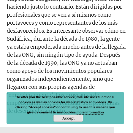
haciendo justo lo contrario. Están dirigidas por
profesionales que se ven a sí mismos como
portavoces y como representantes de los más
desfavorecidos. Es interesante observar cómo en
Sudáfrica, durante la década de 1980, la gente
ya estaba empoderada mucho antes de la llegada
de las ONG, sin ningún tipo de ayuda. Después
de la década de 1990, las ONG ya no actuaban
como apoyo de los movimientos populares
organizados independientemente, sino que
llegaron con sus propias agendas de
‘empoderamiento’. Los programas de
To offer you the best possible service, this site uses functional
cookies as well as cookies for web statistics and videos. By
empoderamiento, en realidad, son programas
clicking "Accept cookies" or continuing to use this website you
de desempoderamiento.
give us consent to use cookies.
more information
Accept