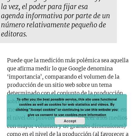
la vez, el poder para fijar esa
agenda informativa por parte de un
número relativamente pequeño de
editoras.
Puede que la medición más polémica sea aquella
que afirma medir lo que Google denomina
‘importancia’, comparando el volumen de la
producción de un sitio web sobre un tema
determinado con el conjunto de la producción
To offer you the best possible service, this site uses functional
sobre ese tema en toda la red. Con una sola
cookies as well as cookies for web statistics and videos. By
medición, se fomenta tanto la concentración en
clicking "Accept cookies" or continuing to use this website you
give us consent to use cookies.
more information
el nivel del proveedor (al favorecer a los medios
Accept
con mayor volumen y de grandes dimensiones)
como en el nivel de la producción (al favorecer a