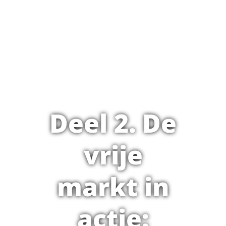
Deel 2. De
vrije
markt in
actie: