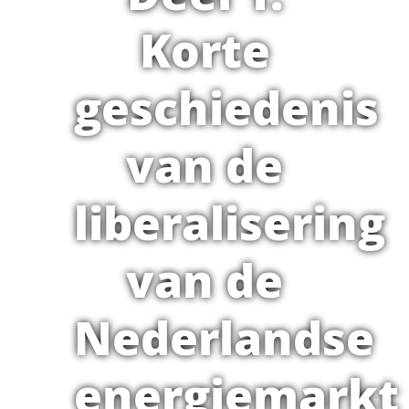
Korte
geschiedenis
van de
liberalisering
van de
Nederlandse
energiemarkt