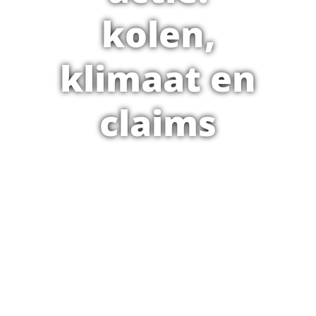
kolen,
klimaat en
claims