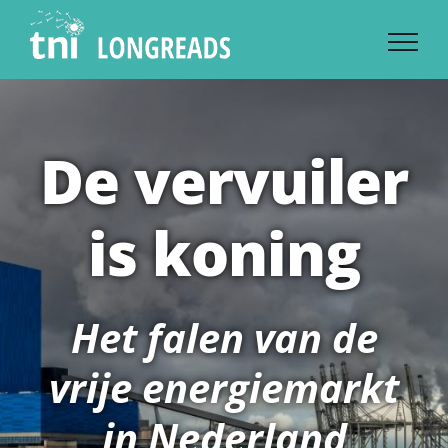
Skip
to
content
De vervuiler
is koning
Het falen van de
vrije energiemarkt
in Nederland