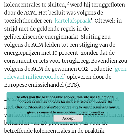
2
kolencentrales te sluiten,
werd hij teruggefloten
door de ACM. Het besluit was volgens de
toezichthouder een ‘
kartelafspraak
’. Oftewel: in
strijd met de geldende regels in de
geliberaliseerde energiemarkt. Sluiting zou
volgens de ACM leiden tot een stijging van de
energieprijzen met 10 procent, zonder dat de
consument er iets voor terugkreeg. Bovendien zou
volgens de ACM de gewonnen CO2-reductie ‘
geen
relevant milieuvoordeel
’ opleveren door de
Europese emissiehandel (ETS).
To offer you the best possible service, this site uses functional
De sluiting leek daarmee van de baan, ware het
cookies as well as cookies for web statistics and videos. By
niet dat minister Kamp een
truc
uithaalde door
clicking "Accept cookies" or continuing to use this website you
give us consent to use cookies.
more information
van kolencentrales te eisen dat ze een rendement
Accept
behaalden van 40 procent. Dit was voor de
betreffende kolencentrales in de praktijk