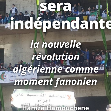
sera
indépendante
la nouvelle
révolution
algérienne comme
moment fanonien
Hamza Hamouchene