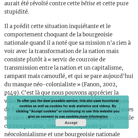
aurait été révolté contre cette
bêtise
et cette pure
stupidité.
Il a prédit cette situation inquiétante et le
comportement choquant de la bourgeoisie
nationale quand il a noté que sa mission n'a rien à
voir avec la transformation de la nation mais
consiste plutôt à « servir de courroie de
transmission entre la nation et un capitalisme,
rampant mais camouflé, et qui se pare aujourd'hui
du masque néo-colonialiste » (Fanon, 2002,
p149). C'est là que nous pouvons apprécier la
valeur durable de l'utilisation des idées critiques
To offer you the best possible service, this site uses functional
cookies as well as cookies for web statistics and videos. By
de Fanon lorsqu'il introduit la question des classes
clicking "Accept cookies" or continuing to use this website you
give us consent to use cookies.
more information
sociales et décrit pour nous la réalité postcoloniale
Accept
contemporaine, une réalité façonnée par le
néocolonialisme et une bourgeoisie nationale