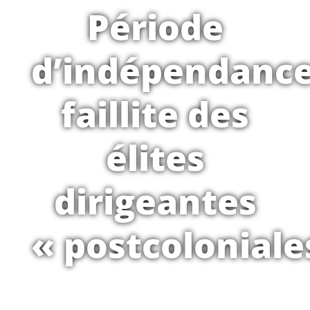
Période
d’indépendance
faillite des
élites
dirigeantes
« postcoloniale