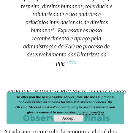
respeito, direitos humanos, tolerância e
solidariedade e nos padrões e
princípios internacionais de direitos
humanos”. Expressamos nosso
reconhecimento e apreço pela
administração da FAO no processo de
desenvolvimento das Diretrizes da
xxxii
PPE”.
WORLD ECONOMIC FORUM/swiss-image.ch/Photo
To offer you the best possible service, this site uses functional
Michael Buholzer (CC BY-NC-SA 2.0)
cookies as well as cookies for web statistics and videos. By
clicking "Accept cookies" or continuing to use this website you
give us consent to use cookies.
more information
Observações finais
Accept
A cada ano, o controle da economia global dos