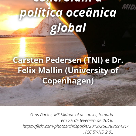
política oceânica
global
Carsten Pedersen (TNI) e Dr.
Felix Mallin (University of
Copenhagen)
Chris Parker, MS Midnatsol at sunset, tomada
em 25 de fevereiro de 2016,
https://flickr.com/photos/chrisparker2012/25628859431/
, (CC BY-ND 2.0),