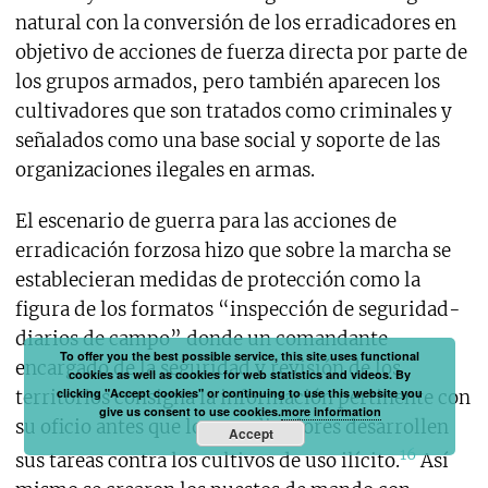
natural con la conversión de los erradicadores en
objetivo de acciones de fuerza directa por parte de
los grupos armados, pero también aparecen los
cultivadores que son tratados como criminales y
señalados como una base social y soporte de las
organizaciones ilegales en armas.
El escenario de guerra para las acciones de
erradicación forzosa hizo que sobre la marcha se
establecieran medidas de protección como la
figura de los formatos “inspección de seguridad-
diarios de campo” donde un comandante
To offer you the best possible service, this site uses functional
encargado de la seguridad y revisión de los
cookies as well as cookies for web statistics and videos. By
clicking "Accept cookies" or continuing to use this website you
territorios consigna la información pertinente con
give us consent to use cookies.
more information
su oficio antes que los erradicadores desarrollen
Accept
16
sus tareas contra los cultivos de uso ilícito.
Así