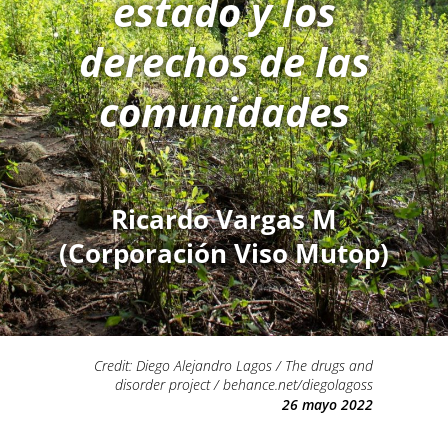
estado y los
derechos de las
comunidades
Ricardo Vargas M
(Corporación Viso Mutop)
Credit: Diego Alejandro Lagos / The drugs and
disorder project / behance.net/diegolagoss
26 mayo 2022