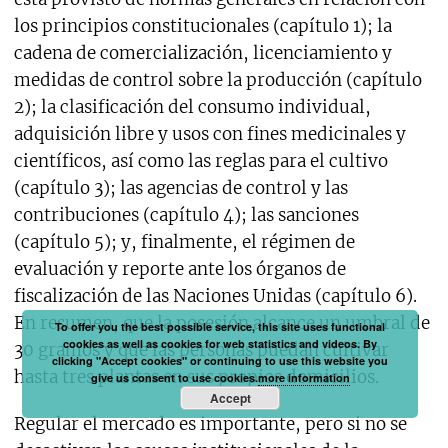
los principios constitucionales (capítulo 1); la
cadena de comercialización, licenciamiento y
medidas de control sobre la producción (capítulo
2); la clasificación del consumo individual,
adquisición libre y usos con fines medicinales y
científicos, así como las reglas para el cultivo
(capítulo 3); las agencias de control y las
contribuciones (capítulo 4); las sanciones
(capítulo 5); y, finalmente, el régimen de
evaluación y reporte ante los órganos de
fiscalización de las Naciones Unidas (capítulo 6).
En resumen, que la posesión alcance un umbral de
To offer you the best possible service, this site uses functional
cookies as well as cookies for web statistics and videos. By
30 gramos y que las personas puedan cultivar
clicking "Accept cookies" or continuing to use this website you
hasta tres plantas en sus propios domicilios.
give us consent to use cookies.
more information
Accept
Regular el mercado es importante, pero si no se