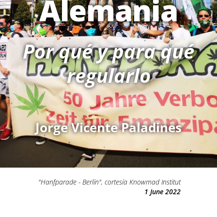
Alemania
Por qué y para qué
regularlo
Jorge Vicente Paladines
"Hanfparade - Berlín", cortesía Knowmad Institut
1 June 2022