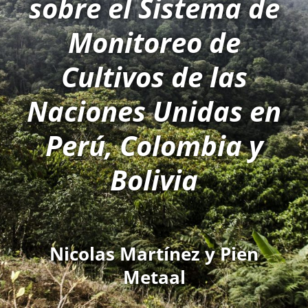
sobre el Sistema de
Monitoreo de
Cultivos de las
Naciones Unidas en
Perú, Colombia y
Bolivia
Nicolas Martínez y Pien
Metaal