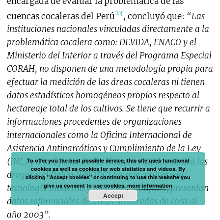
encargada de evaluar la problemática de las
23
cuencas cocaleras del Perú
, concluyó que:
“Las
instituciones nacionales vinculadas directamente a la
problemática cocalera como: DEVIDA, ENACO y el
Ministerio del Interior a través del Programa Especial
CORAH, no disponen de una metodología propia para
efectuar la medición de las áreas cocaleras ni tienen
datos estadísticos homogéneos propios respecto al
hectareaje total de los cultivos. Se tiene que recurrir a
informaciones procedentes de organizaciones
internacionales como la Oficina Internacional de
Asistencia Antinarcóticos y Cumplimiento de la Ley
(INL) y a la Oficina de las Naciones Unidas contra las
To offer you the best possible service, this site uses functional
cookies as well as cookies for web statistics and videos. By
drogas y el Delito (UNODC) las que, utilizando
clicking "Accept cookies" or continuing to use this website you
give us consent to use cookies.
more information
tecnología moderna y métodos científicos, presentan
Accept
datos referenciales de áreas sembradas de coca al
año 2003”.