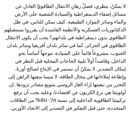
لا يمكنُ، بنظري، فصلُ رهانِ الانتقال الطاقويِّ العادلِ عن
مسائل إضفاء الديمقراطية والسيادة الشعبية على الأرض
والماء وسائر الموارد الطبيعية. كيف يمكن للناس، في ظل
الدكتاتوريات العسكرية والأنظمة الفاسدة أن يقرروا مستقبلهم
الطاقوي بدون ديمقراطية في بلدانهم؟ يجب أن يكون الانتقال
الطاقوي في الجزائر، كما في سائر بلدان أفريقيا وسائر بلدان
الجنوب، مشروعاً قائماً على السيادة، موجهاً أساساً نحو
الداخل، وقاصداً أولاً تلبيةَ الحاجاتِ المحلية قبل النظر في
إمكان التصدير. لا يمكنُ أن نستمر في الإنتاج لصالح أوربا،
وإطاعة إملاءاتها في مجال الطاقة، لا سيما سعيها الراهن إلى
التحرر من تبعيتها إزاء الغاز الروسي بتنويع مصادر تزودها. إن
أولويتنا هي نزع الكربون عن اقتصادنا، وعليه يجب أن نرفع
تركيبتنا الطاقوية الداخلية إلى نسبة 70-80% من الطاقات
المتجددة، حتى قبل التفكير في التصدير إلى الاتحاد الأوربي.