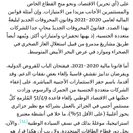
على (أي تحرير) الاقتصاد، ونحو منحِ القطاع الخاص
والمستثمرين الأجانب مزيدا من الامتيازات. وإن أمثلة قوانين
المالية لعامي 2020-2021 وقانونِ المحروقات الجديدِ لبليغةٌ
بهذا الصدد. فقانونُ المحروقات الجديدُ محابٍ جدا للشركات
متعددة الجنسية، إذ يهبها تحفيزاتٍ وامتيازاتٍ أكثرَ. ويُمهد أيضاً
طريقَ مشاريعَ مدمرةٍ من قبيل استغلالِ الغاز الصخري في
الصحراء وموارد في عرض البحر الأبيض المتوسط.
أما قانونا مالية 2020-2021، فيفتحان الباب للقروض الدولية،
ويفرضان تدابيرَ تقشفٍ قاسيةً بإلغاء بعضِ نفقاتِ الدعم. وقد
أقدما، باسم حفز الاستثمارات الأجنبية المباشرة، على إعفاء
الشركات متعددةِ الجنسية من الجمرك والرسوم، وزادت
حصَّتها في الاقتصاد الوطني بإلغاء قاعدة 51/49 المُلزمةِ كلَّ
مستثمرٍ أجنبي في الجزائر بالعمل بشراكة مع نظير جزائري
يحوز أغلبيةً (على الأقل 51%)، ما خلا في أنشطة معتبرةٍ
[14]
استراتيجيةً، موغلةً بذلك في نسفِ السيادة الوطنية
. والآن،
يحل دور قطاع الطاقات المتجددة. ولا ريب أن هكذا قرار هو