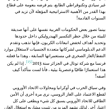
غير سيادي وتكنوقراطي الطابع، يتم فرضه بنعومة على قطاع
بهذا القدر من الأهمية الاستراتيجية المؤهلة لأن تزيد في
السنوات القادمة!
بينما تصور بعض الحكومات الغربية نفسها على أنها صديقة
للبيئة من خلال حظر التكسير الهيدروليكي داخل حدودها
وتحديد أهداف لخفض انبعاثات الكربون، فإنها تذهب وتقدم
الدعم الدبلوماسي لشركاتها متعددة الجنسيات لاستغلال موارد
النفط/الغاز الصخري في مستعمراتها السابقة ، وهذا ما فعلته
[15]
فرنسا مع شركة توتال في الجزائر سنة 2013
. إذا لم يكن
هذا استعمارًا طاقيًا وعنصريةً بيئية ، فأنا لست متأكداً كيف
أصفه!
وفي سياق الحرب في أوكرانيا ومحاولات الاتحاد الأوروبي
لقطع الاعتماد على الغاز الروسي، نرى مرة أخرى أن الأمن
الطاقي للاتحاد الأوروبي يسبق كل شيء ويطغى على كل
اعتبار آخر. لذلك نشهد المزيد من تثبيت مشاريع استغلال الغاز،