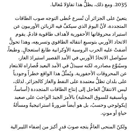
2035. ومع ذلك، يظلُّ هذا تفاؤلا مُغاليا.
يتعينُ على الجزائر أن تُسرع خُطى التوجه صوب الطاقات
المتجددة، لأنَّ اليومَ الذي سيكفِّ فيه الزبائن الأوربيون عن
استيراد محروقاتها الأحفورية لأهداف طاقوية قادمٌ. يقوم
الاتحاد الأوربي بتوسيعِ انتقاله الطاقوي وتسريعِه، وهذا تحولٌّ
أضفتْ عليه الحرب الروسية الأوكرانية طابعَ استعجالٍ. وطبعاً،
سيُواصل الاتحادُ الأوربي في الأمد القصير استيرادَ الغاز،
وسيُنوِّع مصادره، لكنه سيبذلُ في الأمد البعيد قُصاراه للابتعادِ
عن المحروقات الأحفورية. ويُمثِّلُ هذا الواقع خطراً وجودياً
على بلدان تظلُّ معتمدة على النفط والغاز كالجزائر. لذلك،
ليس الانتقالُ العاجل إلى إنتاج الطاقات المتجددة (أساساً،
وبأسبقية للسوق المحلية) بالأمرَ الجيدَ الواجبَ على صعيد
إيكولوجي وحسبُ، بل هو أيضاً ضرورةٌ استراتيجيةٌ ومسألةُ
حياةٍ أو موتٍ.
ولكنّ المنحى العامُّ يتجه صوبَ قدرٍ أكبرَ من إضفاء الليبرالية