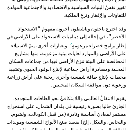
تغيير نفسُ البنيات السياسية والاقتصادية والاجتماعية المولدةِ
للتفاوتات والِإفقار ونزعِ الملكية.
وقد اخترع باحثون وناشطون آخرون مفهومَ “الاستحواذ
الأخضر”، في إحالة إلى ديناميات الاستحواذ على الأراضي في
2
إطار برامج خضراء مزعومةٍ
. وبعبارات أخرى، يتمّ الاستيلاء
على الأراضي والموارد لغايات بيئية مزعومة، منها مشاريع
المحافظة على البيئة تنزع الأراضي فيها من جماعات السكان
المحلية ومصادرة أراض جماعية لإنتاج الوقود الحيوي وتشييد
محطات لإنتاج طاقة شمسية وأخرى ريحية على أراض زراعية
ورعوية دون موافقة السكان المحليين.
يقوم الانتقالُ العالمي واللامتكافئُ نحو الطاقات المتجددة،
الجاريُ حاليا بصورة رئيسية في بلدان الشمال، على استخراج
مستمر لمعادن أساسية ونادرة (من قبيل الكوبالت، وليتيوم،
والنحاس، والنيكل، إلخ) بقصد صنع الألواح الشمسية ومولدات
الطاقة الريحية وطاحونات الهواء والبطاريات الكهربائية. ما