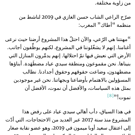
من زاوية مختلفة.
صرّح الراعي الشاب حسن الغازي في 2019 لناشط من
منظمة “أطاك” المغرب:
“مهنتنا هي الرّعي، والآن احتلّ هذا المشروع أرضنا حيث نرعى
أغنامنا. إنهم لا يشغّلوننا في المشروع، لكنهم يوظِّفون أجانب.
الأرض التي نعيش فيها تمّ احتلالها. إنهم يدمِّرون المنازل التي
بنيناها. نحن مقموعون ومنطقة سيدي عياد مضطَهَدة. أبناؤها
مضطهدون، وضاعت حقوقهم وحقوق أجدادنا. نطالب
المسؤولين بالاهتمام بأوضاعنا وبجهاتنا. نحن غير موجودين
بمثل هذه السياسات، والأفضل أن نموت، الأفضل أن
[8]
نموت!”
في هذا السياق، دأب أهالي سيدي عياد على رفض هذا
المشروع منذ سنة 2017 عبر العديد من الاحتجاجات، التي أدّت
إلى اعتقال سعيد أوبا ميمون في 2019، وهو عضو نقابة صغار