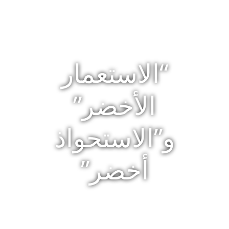
“الاستعمار
الأخضر”
و”الاستحواذ
أخضر”