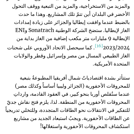
والمزيد من الاستخراجية، والمزيد من التبعية ووقف التحول
الأخضر في البلدان أين تتمّ تلك المشاريع. وهذا ما حدث
بالضبط عندما وافقت إيطاليا والجزائر على زيادة إمدادات
الغاز لإيطاليا. ستضخ الشركة الوطنية Sonatrach وENI
الإيطالية 9 مليارات متر مكعب إضافية من الغاز بداية من
[16]
2023/2024
. كما سيحصل الاتحاد الأوروبي على شحنات
الغاز الطبيعي المسال من مصر وإسرائيل وقطر والولايات
المتحدة الأمريكية.
ستتأثر بشدة اقتصادياتُ شمال أفريقيا المطبوعةُ بتبعية
للمحروقات الأحفورية (الجزائر وليبيا أساساً وكذلك مصر)
عندما ستُقلص أوربا بنحو كبير، في العقود القادمة، وارداتِ
المحروقات الأحفورية من المنطقة. لذا، يلزم فتح نقاش جديّ
للتفكير في الانتقالات نحو الطاقات المتجددة، وللتخلي تدريجياً
عن الطاقات الأحفورية. ويجبُ استبعاد الجديد من مشاريع
استكشاف المحروقات الأحفورية واستغلالها!