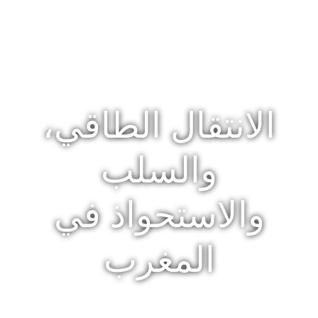
الانتقال الطاقي،
والسلب
والاستحواذ في
المغرب