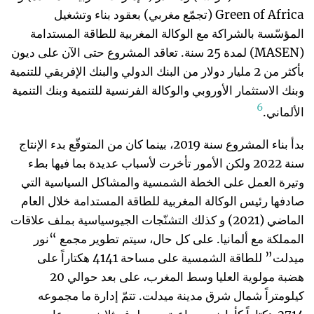
Green of Africa (تجمّع مغربي) بعقود بناء وتشغيل
المؤسّسة بالشراكة مع الوكالة المغربية للطاقة المستدامة
(MASEN) لمدة 25 سنة. تعاقد المشروع حتى الآن على ديون
بأكثر من 2 مليار دولار من البنك الدولي والبنك الإفريقي للتنمية
وبنك الاستثمار الأوروبي والوكالة الفرنسية للتنمية وبنك التنمية
6
الألماني.
بدأ بناء المشروع سنة 2019، بينما كان من المتوقّع بدء الإنتاج
سنة 2022 ولكن الأمور تأخرت لأسباب عديدة بما فيها بطء
وتيرة العمل على الخطة الشمسية والمشاكل السياسية التي
صادفها رئيس الوكالة المغربية للطاقة المستدامة خلال العام
الماضي (2021) و كذلك التشنّجات الجيوسياسية بملف علاقات
المملكة مع ألمانيا. على كل حال، سيتم تطوير مجمع “نور
ميدلت” للطاقة الشمسية على مساحة 4141 هكتاراً على
هضبة مولوية العليا وسط المغرب، على بعد حوالي 20
كيلومتراً شمال شرق مدينة ميدلت. تتمّ إدارة ما مجموعه