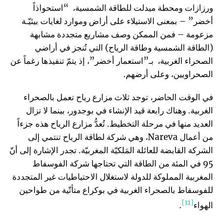
ورزازات ومحطة ميدلت للطاقة الشمسية، “استحواذاً
أخضر” – بمعنى الاستيلاء على أراض وموارد لغايات بيئيّـة
مزعومة – فمن الممكن وصف مشاريع متجددة مشابهة
(الطاقة الشمسية وطاقة الرياح) التي تُنجز في أراضي
الصحراء الغربية، بـ”استعمار أخضر”، إذ يتمّ تنفيذها رغماً عن
الصحراويين، وعلى أرضهم.
في الوقت الحاضر، توجد ثلاث مزارع رياح تعمل بالصحراء
الغربية. وهناك رابعة قيد الإنشاء في بوجدور، بينما لا تزال
العديد منها في مرحلة التخطيط. تُعدُّ مزارع الرياح هذه جزءاً
من أعمال Nareva، وهي شركة لطاقة الرياح تنتمي إلى
الشركة القابضة للعائلة المَلكيّة المغربيّة. تجدر الإشارة إلى أنّ
95 في المئة من الطاقة التي تحتاجها شركة الفوسفاط
المغربية المملوكة للدولة لاستغلال الاحتياطيات غير المتجددة
للفوسفاط بالصحراء الغربية في بوكراع متأتّية من طواحين
[11]
الهواء
.