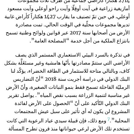
2714 هكتاراً كأراضي جماعية من طرف ثلاث مجموعات
أمازيغية زراعية في آيت أوفِلّا وآيت راحو أوعلي وآيت مسعود
أوعلي، في حين تمّ تصنيف ما يقارب 1427 هكتاراً كأراض غابية
تديرها مجموعات محلّية في الوقت الحالي. تمت مصادرة
الأرض من أصحابها سنة 2017 عبر قوانين ولوائح وطنية تسمح
بانتزاع الملكية من أجل خدمة “المصلحة العامة”.
في تذكرة بالسرد البيئي الاستعماري المستمر الذي يصف
الأراضي التي ستتمّ مصادرتها بأنّها هامشية وغير مستَغَلَّة بشكل
كاف، وبالتالي متاحة للاستثمار في الطاقة الخضراء، يؤكّد لنا
البنك الدولي في دراسة أجريت سنة 2018 “أنّ التضاريس
الرمليّة القاحلة تسمح فقط بنمو النباتات الصغيرة، وأنّ الأرض
غير مناسبة لتنمية الزراعة بسبب نقص المياه”. يواصل تقرير
البنك الدولي التّأكيد على أنّ “الحصول على الأرض لفائدة
المشروع لن يكون له أي تأثير على سبل عيش المجتمعات
7
المحلية”.
ومع ذلك، فإن قبيلة سيدي عياد الرعوية التي كانت
تستخدم تلك الأرض لرعي حيواناتها منذ قرون تطرح المسألة