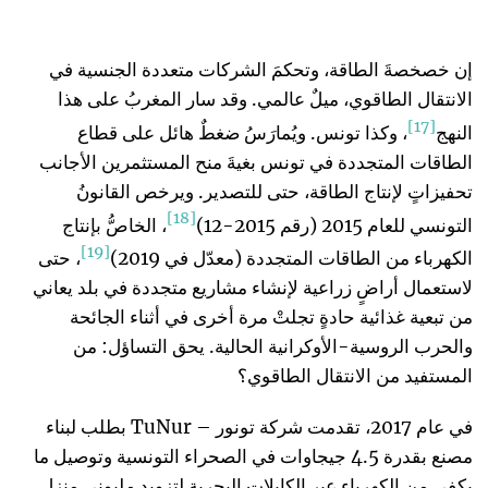
إن خصخصةَ الطاقة، وتحكمَ الشركات متعددة الجنسية في
الانتقال الطاقوي، ميلٌ عالمي. وقد سار المغربُ على هذا
[17]
النهج
، وكذا تونس. ويُمارَسُ ضغطٌ هائل على قطاع
الطاقات المتجددة في تونس بغيةَ منح المستثمرين الأجانب
تحفيزاتٍ لإنتاج الطاقة، حتى للتصدير. ويرخص القانونُ
[18]
التونسي للعام 2015 (رقم 2015-12)
، الخاصُّ بإنتاج
[19]
الكهرباء من الطاقات المتجددة (معدّل في 2019)
، حتى
لاستعمال أراضٍ زراعية لإنشاء مشاريع متجددة في بلد يعاني
من تبعية غذائية حادةٍ تجلتْ مرة أخرى في أثناء الجائحة
والحرب الروسية-الأوكرانية الحالية. يحق التساؤل: من
المستفيد من الانتقال الطاقوي؟
في عام 2017، تقدمت شركة تونور – TuNur بطلب لبناء
مصنع بقدرة 4.5 جيجاوات في الصحراء التونسية وتوصيل ما
يكفي من الكهرباء عبر الكابلات البحرية لتزويد مليوني منزل