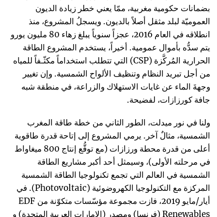
بضمانات حكومية مغربية، ممّا يعني خطر زيادة الديون
العموميّة لبلد مثقل أصلاً بالديون. ويسجلُ المشروع، منذ
انطلاقه في العام 2016، عجزاً سنوياً يبلغ زهاء 80 مليون يورو
يتم سدُّه بأموال عمومية. أخيراً، يستخدم المشروع الطاقة
الحرارية المُركَّزة (CSP) التي تتطلب استخداماً مكثّـفاً للمياه
من أجل تبريد النظام وتنظيف الألواح الشمسية. وإن تغيير
وجهةَ الماء عن غايات الاستهلاك والزراعة، في منطقة شبه
جافة كورزازات، لفضيحة.
ولنا في نور ميدلت، الطور الثاني من خطة طاقة المغرب
الشمسية، مثالٌ آخر. يرمي المشروع إلى إتاحة قدرة طاقوية
أعلى من قدرة محطة ورزازات (مع توقُّع إنتاج 800 ميغاواط
في مرحلته الأولى)، وسيمثل أحد أكبر مشاريع الطاقة
الشمسية في العالم التي تجمع تكنولوجيا الطاقة الشمسية
المركزة مع التكنولوجيا الكهروضوئية (Photovoltaic). في
أيار/مايو 2019، فازت مجموعة مؤسّسات متكوّنة من EDF
Renewables (فرنسا) ومصدر (الإمارات العربية المتحدة) و