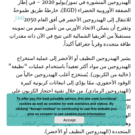
الهيدروجين المنشورة في تموز/يوليو 2020 – في إطار
الصفقة الأوروبية الخضراء (EGD)، خارطةُ طريق طموحةٌ
[22]
للانتقال إلى الهيدروجين الأخضر في أفق العام 2050
.
وتقترح أن يتمكن الاتحاد الأوربي من تأمين قسم من تموينه
مستقبلاً من أفريقيا الشمالية التي تتيح في الآن ذاته مقدراتِ
طاقة متجددة وقرباً جغرافياً أكيداً.
يشير الهيدروجين النظيف أو الأخضر إلى عملية استخراج
الهيدروجين من مواد أكثر تعقيداً باستخدام عمليات “نظيفة”
(خالية من الكربون). يُستخرَج أغلب الهيدروجين حالياً من
الوقود الأحفوري، ممّا يؤدّي إلى انبعاثات كربونية كبيرة
(الهيدروجين الرمادي). من خلال تقنية احتجاز الكربون على
سبيل المثال، يمكن جعل هذه العملية أنظف (الهيدروجين
To offer you the best possible service, this site uses functional
cookies as well as cookies for web statistics and videos. By
الأزرق). ومع ذلك، فإن أنظف شكل من أشكال استخراج
clicking "Accept cookies" or continuing to use this website you
give us consent to use cookies.
more information
الهيدروجين يستخدم المحلل الكهربائي لتقسيم جزيئات الماء،
Accept
وهي عملية يمكن تشغيلها بالكهرباء من مصادر الطاقة
المتجددة (الهيدروجين النظيف أو الأخضر).