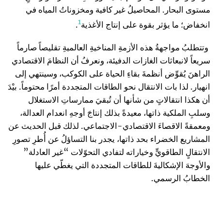
مستوى البحار. المحاصيلُ غير كافية ومخزوناتُ المياه في
1
انخفاض؛ ما يؤثر بقوة على إنتاج الأغذية
.
وتتطلبُ مواجهةُ هذه الأزمةِ المناخيةِ العالميةِ تقليصاً صارماً
سريعاً لانبعاثات الغازات الدفيئة، ونعرفُ أن النظامَ الاقتصادي
الراهنَ يُقوِّض أنظمةَ بقاءِ الحياة على الكوكب، وسينتهي إلى
انهيار. لذا بات الانتقال نحو الطاقات المتجددة أمرًا محتوماً. بيْدَ
أن هكذا انتقالاتٍ من شأنها أن تُبقيَ ممارساتِ الاستغلال
وسلبِ الملكية ذاتها، معيدةً بذلك إنتاجَ أوجهِ انعدام العدالة،
ومعمقةً الاقصاءَ الاقتصادي-الاجتماعي. لذلك قبل الحديث عن
المشاريع الخضراء بحد ذاتها، يجدر بنا التساؤلُ عن أُطرِ تصورِ
الانتقالٍ الطاقويٍّ وخياراته لتفادي التحوّلات “غير العادلة”
والأوجهَ الإشكاليةَ للطاقات المتجددة التي يغطّي عليها
الخطابُ الرسمي.