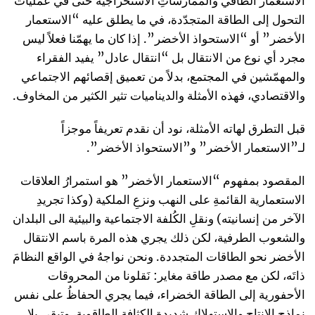
الاستعمار الطاقي والممارساتِ الاستخراجية حتى في عمليات
التحول إلى الطاقة المتجدّدة، في ما يطلق عليه “الاستعمار
الأخضر” أو “الاستحواذ الأخضر”. إذا كان ما يهمّنا فعلاً ليس
مجرد أي نوع من الانتقال بل “انتقال عادل” يفيد الفقراء
والمهمّشين في المجتمع، بدلاً من تعميق إقصائهم الاجتماعي
والاقتصادي، فهذه الأمثلة والديناميات تثير الكثير من المخاوف.
قبل التطرق لهاته الأمثلة، نود أن نقدم تعريفاً موجزاً
لـ”الاستعمار الأخضر” و”الاستحواذ الأخضر”.
المقصود بمفهوم “الاستعمار الأخضر” هو استمرارُ العلاقات
الاستعمارية القائمةِ على النهب ونزعِ الملكية (وكذا تجريدِ
الآخر من إنسانيته) ونقلِ الكُلفة الاجتماعية والبيئية الى البلدان
والشعوب الطرفية، لكن ذلك يجري هذه المرة باسم الانتقال
الأخضر نحو الطاقات المتجددة. ونحن نواجهُ في الواقع النظامَ
ذاتَه، لكن مع مصدر طاقة مغاير: نَقلونا من المحروقات
الأحفورية إلى الطاقة الخضراء، فيما يجري الحفاظُ على نفس
نماذجِ الإنتاج والاستهلاك شديدةِ الكثافة الطاقوية، وتبقى بلا