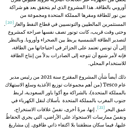
أوروبي بالطاقة. هذا المشروع الذي لم يتحقق بعد هو شراكة
بين نور للطاقة ومقرها المملكة المتحدة ومجموعة من
[20]
المستثمرين المالطيين والتونسيين في قطاع النفط والغاز
.
وحتى وقت قريب، كانت تونور تصف نفسها صراحة كمشروع
لتصدير الطاقة الشمسية يربط بين الصحراء وأوروبا. وبالنظر
إلى أن تونس تعتمد على الجزائر في احتياجاتها من الطاقة،
فإنه لأمر شنيع أن تتوجه إلى الصادرات بدلاً من إنتاج الطاقة
للاستخدام المحلي.
ذلك أيضاً شأن المشروع المقترح سنة 2021 من رئيس مدير
عام Tesco (من أهم مجموعات توزيع الأغذية وسلع الاستهلاك
بالمملكة المتحدة)، بالشراكة مع أكوا باور السعودية، لربط
جنوب المغرب بالمملكة المتحدة بأسلاك لنقل الكهرباء في
[21]
عمق البحر
. إنها، مرةً أخرى، نفسُ علاقات الاستخراج،
ونفسُ ممارسات الاستحواذ على الأراضي، التي يجري الحفاظُ
عليها، فيما سكان منطقتنا بلا اكتفاء ذاتي طاقوي. إن مشاريعَ