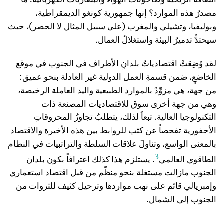
مصدرُ هذه الموارد؟ إنها جمهورية كونغو الديمقراطية،
وبوليفيا، وتشيلي والمغرب (على سبيل المثال لا الحصر)، حيث
سيحتدُّ تدميرُ البيئة واستغلالُ العمال.
لقد وُضِعَتْ اقتصادياتُ بلدانِ الأطراف في الجنوب في موقع
الخاضعٍ، ضمن قسمةِ العمل الدولية غير العادلة بنحو عميق:
من جهة، هي مزوِّدٌ بالموارد الطبيعية واليد العاملة الرخيصة،
وهي من جهة أخرى سوق للاقتصاديات المصنعة ذات
التكنولوجيا العالية. تبعاً لذلك، يتطلبُ تجاوزُ المحروقاتِ
الأحفورية تفحصاً عن كثب للروابط بين هذه الأخيرة والاقتصاد
بالمعنى الواسع، وتناولَ علاقات السلطة والتراتبيات في النظام
3
الطاقوي العالمي
. يستلزم هذا كذلك اعترافاً بكون بلدان
الجنوب مازالت مستغلة بنحو منظّم من قبل اقتصاد استعماري
وإمبريالي قائم على نهب مواردها وترحيل كثيف للثروات من
الجنوب إلى الشمال.