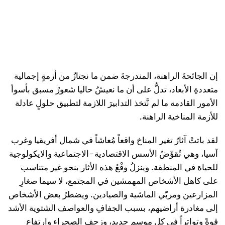
إن الجائحةَ الراهنة، المندرجةَ ضمن ما نجتازُ من أزمةٍ إجمالية
متعددةِ الأبعاد، تدلُّ على أن ما نعيشُ حاليا شعورٌ مسبق بأسوأ
الأمور القادمة ما لم نَّتخذ التدابيرَ اللازمة لتطبيق حلولٍ عادلة
للأزمة المناخية الراهنة.
لقد باتتْ آثارُ تغير المناخ واقعاً مُعاشاً في شمال أفريقيا وغرب
آسيا، وهي تُقوِّضُ الأسس الاقتصادية-الاجتماعية والايكولوجية
للحياة في المنطقة. وينزلُ وقْعُ هذه الأثار بنحو غير متناسب
على كاهل الأشخاص المهمشين في المجتمع، لا سيما صغارِ
المزارعين ومربّي الماشية والصيادين. ويضطرُ بعض الأشخاص
إلى مغادرة أراضيهم، بسبب الجفافِ والعواصف الشتوية الأشد
قوةً وتواتراً في كل موسم جديد، وزحفِ الصحراء وارتفاعِ