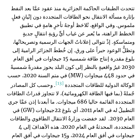
تتحدث الطبقات الحاكمة الجزائرية منذ عقود عمَّا بعد النفط
بإثارة مسألة الانتقال نحو الطاقات المتجددة دون إتْيانِ فعلٍ
ملموس. وفي الواقع، تُلاحَظ أوجهُ تأخرٍ هامةٍ في تطبيق
الخطط الراهنة، ما يُعبر عن غياب أيٍّ رؤيةِ انتقالٍ جديةٍ
ومتماسكةٍ. إذْ تتوالى إعلاناتُ الجهات الرسمية وتصريحاتُها،
وتظلُّ الوعود حبراً على ورق. إن خُططَ الجزائر الراميةَ إلى
بلوغ مقدرة إنتاج طاقة شمسية 15 جيجاوات في أفق العام
2030 غيرُ واقعيةٍ بالنظر إلى كون البلد يحوز مقدرةً شمسيةً
في حدود 448 ميجاوات (MW) في متم السنة 2020، حسب
[13]
الوكالة الدولية للطاقات المتجددة
. وحسب كل المصادر
جُملةً (بما فيها الطاقة الكهرومائية)، لا تتجاوز قدراتُ الطاقات
المتجددة القائمة حاليا 686 ميجاوات. ما أبعدنا إذن عمَّا جري
التطبيلُ له في العام 2011، أي بلوغ 22جيجاوات (GW) في
العام 2030. لقد خفضت وزارةُ الانتقال الطاقوي والطاقات
المتجددة، المحدثةُ في العام 2020، هذه الأهدافَ إلى 4
جيجاوات في أفق العام 2024، و15 جيجاوات في أفق العام