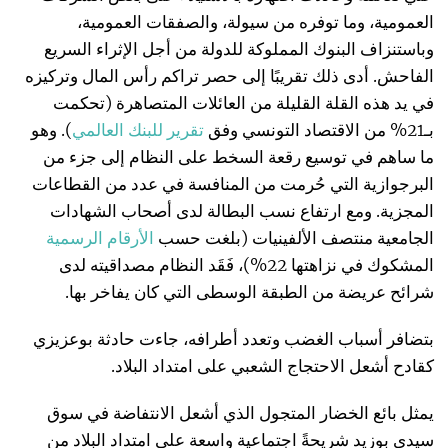
العمومية، وما توفره من سيولة، والصفقات العمومية،
وباستنزاف البنوك المملوكة للدولة من أجل الإثراء السريع
الفاحش. أدى ذلك تقريبًا إلى حصر تراكم رأس المال وتركيزه
في يد هذه القلة القليلة من العائلات المتصاهرة (تحكمت
بـ21% من الاقتصاد التونسي وفق
تقرير
للبنك
العالمي
). وهو
ما ساهم في توسيع رقعة السخط على النظام إلى جزء من
البرجوازية التي حُرمت من المنافسة في عدد من القطاعات
المجزية. ومع ارتفاع نسب البطالة لدى أصحاب الشهادات
الجامعية منتصف الألفينيات (بلغت حسب
الأرقام
الرسمية
المشكوك في نزاهتها 22%)، فَقَد النظام مصداقيته لدى
شرائح عريضة من الطبقة الوسطى التي كان يفاخر بها.
بتضافر أسباب الغضب وتعدد أطرافه، جاءت حادثة بوعزيزي
كقادح أشعل الاحتجاج الشعبي على امتداد البلاد.
يمثل بائع الخضار المتجول الذي أشعل الانتفاضة في سوق
سيدي بوزيد شريحةً اجتماعية واسعة على امتداد البلاد من