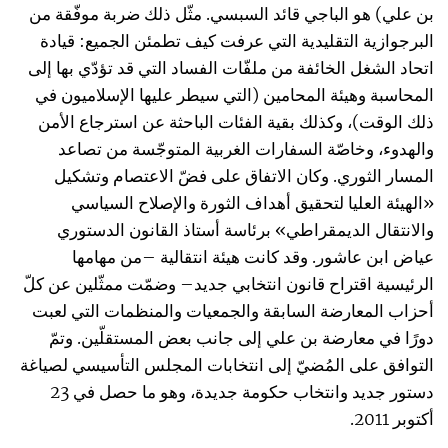
بن علي) هو الباجي قائد السبسي. مثّل ذلك ضربة موفّقة من
البرجوازية التقليدية التي عرفت كيف تطمئن الجميع: قيادة
اتحاد الشغل الخائفة من ملفّات الفساد التي قد تؤدّي بها إلى
المحاسبة وهيئة المحامين (التي سيطر عليها الإسلاميون في
ذلك الوقت)، وكذلك بقية الفئات الباحثة عن استرجاع الأمن
والهدوء، وخاصّة السفارات الغربية المتوجّسة من تصاعد
المسار الثوري. وكان الاتفاق على فضّ الاعتصام وتشكيل
«الهيئة العليا لتحقيق أهداف الثورة والإصلاح السياسي
والانتقال الديمقراطي» برئاسة أستاذ القانون الدستوري
عياض ابن عاشور. وقد كانت هيئة انتقالية –من مهامها
الرئيسية اقتراح قانون انتخابي جديد– وضمّت ممثّلين عن كلّ
أحزاب المعارضة السابقة والجمعيات والمنظمات التي لعبت
دورًا في معارضة بن علي إلى جانب بعض المستقلّين. وتمّ
التوافق على المُضيّ إلى انتخابات المجلس التأسيسي لصياغة
دستور جديد وانتخاب حكومة جديدة، وهو ما حصل في 23
أكتوبر 2011.