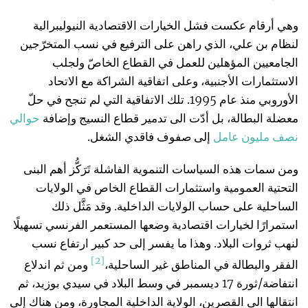
وهي أرقام عكست فشل الخيارات الاقتصادية النيوليبرالية
لنظام بن علي، الذي راهن على الترفيع في نسب المتخرّجين
الجامعيين المؤهلين للعمل في القطاع الخاصّ ولجلب
الاستثمارات الأجنبية، وعلى اتفاقية الشراكة مع الاتحاد
الأوروبي منذ عام 1995. تلك الاتفاقية التي لم تنجح في حلّ
معضلة البطالة، بل أدّت الى تدمير قطاع النسيج وإضافة
حوالي
نصف مليون عامل
إلى صفوف فاقدي الشغل.
ومن سمات هذه السياسات التنموية الفاشلة تَرَكُّز أهم البنى
التحتية العمومية واستثمارات القطاع الخاص في الولايات
الساحلية على حساب الولايات الداخلية. وقد مَثَّل ذلك
استمرارًا لخيارات اقتصادية وضعها المستعمر الفرنسي تسهيلًا
لنهب ثروات البلاد. وهذا ما يفسر إلى حد كبير ارتفاع نسب
[2]
الفقر والبطالة في المناطق غير الساحلية،
ومن ثم اندلاع
انتفاضة/ثورة 17 ديسمبر في وسط البلاد في سيدي بوزيد، ثم
انتقالها الى القصرين، الولاية الداخلية المجاورة، ومن هناك إلى