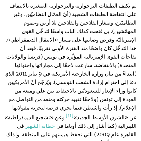
لم تكتف الطبقات البرجوازية والبرجوازية الصغيرة بالالتفاف
على انتفاضة الطبقات الشعبية (أيْ العمّال النظاميّين، وغير
النظاميّين، وصغار الفلاحين والفلاحين بلا أرض وعموم
المهمّشين). بل فتحت كذلك الباب واسعًا لتدخّل القوى
الإمبرياليّة وفرض وصايتها على مسار «الانتقال الديمقراطي».
هذا التدخّل كان واضحًا منذ الفترة الأولى تقريبًا. فبعد أن
تفاجأت القوى الإمبريالية المؤثّرة في تونس (فرنسا والولايات
المتحدة) بالانتفاضة، سارعت لاحقًا إلى مجاراتها واحتوائها
(ابتداءً من بيان وزارة الخارجية الأمريكية في 9 يناير 2011 الذي
دعا إلى احترام إرادة الشعب التونسي). ويُرجّح أنّ الأمريكيين
كانوا وراء الإيعاز للسعوديّين بالاحتفاظ ببن علي ومنعه من
العودة إلى تونس (ولاحقًا تقييد حركته ومنعه من التواصل مع
الإعلام). إذ رأت واشنطن فيما يجري فرصة لتجربة مقولاتها
[11]
عن «الشرق الأوسط الجديد»
وعن «تشجيع الديمقراطية»
الليبرالية (كما أشار إلى ذلك أوباما في
خطابه
الشهير
في
القاهرة عام 2009) التي تحفظ هيمنتهم على المنطقة. ولذلك