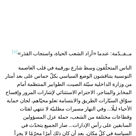
[1]
مــقــدّمة: عندما «أراد الشعب الحياة، واستجاب القدَر»
الناس المتحلّقون وسط شارع بورقيبة في قلب العاصمة
التونسية يتناقشون الوضع السياسي بكلّ حماس على بعد أمتار
من وزارة الداخلية سيّئة الصيت، الطوابير المنتظمة أمام
المخابز والمتاجر، الاحترام الاستثنائي لإشارات المرور وإفساح
سوّاق السيّارات الطريق والابتسامة تعلو محيّاهم، لجان حماية
الأحياء ليلًا… وفي النهار مسيرات مطلبيّة لا تنتهي لفئات
وقطاعات مختلفة من الشعب، حملة عزل المسؤولين
السابقين على رأس الإدارات… صار الجميع يتحدّث في
السياسة في كلّ مكان، بعد أن كان ذلك أمرًا محرّمًا لا يجرأ