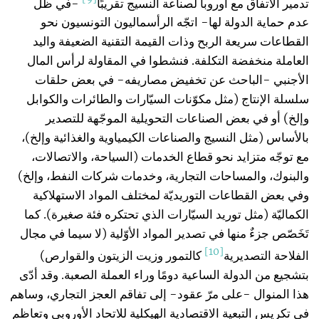
تدمير الاتفاق مع أوروبا لصناعة النسيج تقريبًا
-في ظلّ
عدم حماية الدولة لها- اتجّه الرأسماليون التونسيون نحو
القطاعات سريعة الربح وذات القيمة التقنية الضعيفة واليد
العاملة منخفضة التكلفة. فنشطوا في المقاولة لرأس المال
الأجنبي -الباحث عن تخفيض مصاريفه- في بعض حلقات
سلسلة الإنتاج (مثل مكوّنات السيّارات والطائرات والكوابل
وإلخ) أو في بعض الصناعات التحويلية الموجّهة للتصدير
بالأساس (مثل النسيج والصناعات الكيمياوية والغذائية وإلخ)،
مع توجّه متزايد نحو قطاع الخدمات (السياحة، والاتصالات،
والبنوك، والمساحات التجارية، وخدمات شركات النفط، وإلخ)
وفي بعض القطاعات التوريديّة لمختلف المواد الاستهلاكية
الكماليّة (مثل توريد السيّارات الذي تحتكره فئة صغيرة). كما
تَخَصّص جزءٌ منها في تصدير المواد الأوّلية (لا سيما في مجال
[10]
الفلاحة التصديرية
كالتمور وزيت الزيتون والقوارص)
بتشجيع من الدولة الساعية دومًا وراء العملة الصعبة. وقد أدّى
هذا المنوال -على مرّ عقود- إلى تفاقم العجز التجاري، وساهم
في تكريس التبعية الاقتصادية الهيكلية للاتحاد الأوروبي وتعاظم