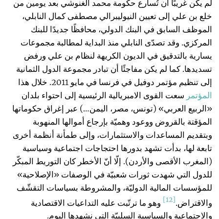
لم يكن غريبًا أن تُسارع حكومة محمد الغنوشي بعد يومين من
خلع بن علي إلى تعيين النيوليبرالي مصطفى كمال النابلي،
الموظف السابق في البنك الدولي، محافظًا جديدًا للبنك
المركزي. وقد تصدّى النابلي منذ البداية لمطالبة مجموعات
يسارية بالتدقيق في الديون الكريهة لنظام بن علي ورفض
تسديدها. كما لم يكن مفاجئًا أن تبادر مجموعة الدول الثمانية
إلى تنظيم مؤتمر دوفيل في فرنسا في مايو 2011. خلال هذا
المؤتمر
سعت القوى الامبريالية الرئيسية إلى احتواء بلدان
«الربيع العربي» (تونس، مصر، اليمن…) عبر إغراق حكوماتها
المؤقتة بالقروض ووعود وهميّة بإرجاع أموالها المنهوبة
وبتقديم المساعدات والاستثمارات، وإلى طمأنة أنظمة أخرى
تابعة لها، بدأت تشهد بدورها احتجاجات اجتماعية وسياسية
(المغرب الأقصى والأردن). إلّا أنّ الأخطر كان التوريط المبكّر
للدول التي شهدت ثورات شعبيّة في الوصفات «الإصلاحية»
للمؤسسات المالية الدوليّة، والمشروطة بسياسات التقشّف
[12]
والاقتراض.
وهو ما ترتّبت عليه التداعيات الاقتصادية
والاجتماعية والسياسية السلبيّة التي نشهدها اليوم.