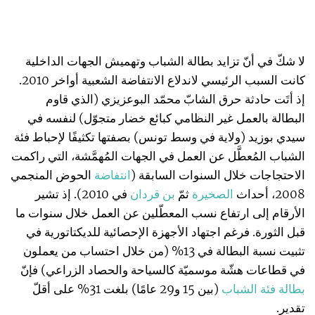
لا شكّ في أنّ تزايد بطالة الشباب وتهميش الجهات الداخلية
كانت السبب الرئيسي لاندلاع الانتفاضة الشعبية أواخر 2010.
إذ أتَت حادثة حرق الشابّ محمّد البوعزيزي (الذي قاوم
البطالة بالعمل غير النظامي كبائع خضار متجوّل) لنفسه في
سيدي بوزيد (ولاية في وسط تونس) بصفتها تكثيفًا لإحباط فئة
الشباب المُعطَّل عن العمل في الجهات المُهمَّشة، التي راكمت
الاحتجاجات خلال السنوات السابقة (
انتفاضة
الحوض المنجمي
2008، أحداث
الصخيرة
ثمّ
بن قردان
في 2010). إذ تشير
الأرقام إلى ارتفاع نسب المعطّلين عن العمل خلال سنوات ما
قبل الثورة. فرغم اجتهاد الأجهزة الإحصائية للديكتاتورية في
تثبيت نسبة البطالة في 13% (من خلال احتساب من يعملون
في قطاعات هشّة موسميّة كالسياحة والحصاد الزراعي) فإنّ
بطالة فئة الشباب
(بين 15 و29 عامًا) بلغت 31% على أقلّ
تقدير.