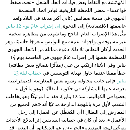
المُهمّشة مع التقاط بعض قيادات اتحاد الشغل -تحت ضغط
قواعدها- لمعنى اللحظة التاريخية. فبادر اتحاد المنظمة
الجهوي في مدينة صفاقس (ثاني أكبر مدينة في البلاد وتُعد
عاصمتها الاقتصادية) إلى الدعوة
إلى
إضراب
عام
ّ
يوم
12
يناير
.
مَثَّل هذا الإضراب العام الناجح وما شهده من مظاهرة ضخمة
غير مسبوقة ومواجهات عنيفة مع البوليس منعرجًا حاسمًا، وهز
الحدث أركان النظام. تلا ذلك دعوة مماثلة من الاتحاد الجهوي
للمنظمة نفسها إلى إضراب عامّ جهوي في العاصمة يوم 14
يناير. وفي الأثناء ارتكب بن علي (متأثّرًا بنصائح بعض بطانته)
خطأ مميتًا عندما حاول تهدئة التونسيين في
خطاب
ليلة
13
يناير
. فإلى جانب محاولته رشوة بعض المعارضة الديمقراطية
بعرضه عليها المشاركة في حكومة انتقاليّة (وهو ما قَبِل به
بعضها في الكواليس منذ 12 يناير)، فقد بدا مرتبكًا وهو يخاطب
الشعب لأول مرة باللهجة الدارجة مدعيًا أنه «هم الجميع من
المعارض إلى البطال [أي المُعَطَّل عن العمل] إلى رجل
الأعمال»، بعد أن كان في خطابيه السابقين إثر اندلاع الأحداث
يتوخّى لهجة التهديد و«الحزم». زعم الديكتاتور أن البعض قد