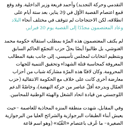
التقدمي وحركة التجديد) وأحمد فريعة وزير الداخلية. وقد وقع
قمع اعتصام القصبة الأوّل في 29 يناير، بعد ستة أيام على
انطلاقه، لكن الاحتجاجات لم تتوقف في مختلف أنحاء
البلاد
وعاد
المعتصمون
مجد
د
ا
إلى
القصبة
يوم
20
فبراير
.
لم يكتف المعتصمون هذه المرّة بمطلب استقالة حكومة محمد
الغنوشي، بل طالبوا أيضًا بحلّ حزب التجمّع الحاكم السابق
وبتنظيم انتخابات لمجلس تأسيسي، إلى جانب بقية المطالب
المعروفة كمحاسبة قتلة الشهداء وتحقيق التنمية للجهات
المحرومة. وكان لافتًا هذه المرّة مشاركة شباب من أحزاب
معارضة أخرى كانت على خلاف مع الحكومة الانتقالية (حزب
العمّال وبدرجة أقلّ عناصر من حركة النهضة)، وخاصّةً الدعم
اللوجستي من قيادة اتحاد الشغل والهيئة الوطنية للمحامين.
وفي المقابل، شهدت منطقة المنزه المحاذية للعاصمة -حيث
يعيش أبناء الطبقات البرجوازية والشرائح العليا من البرجوازية
الصغيرة- ما عُرف باعتصام «القُبّة» (وهو اسم قاعة