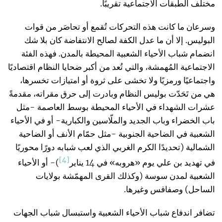
مختلف الطبقات الاجتماعية تقريبًا.
وسرعان ما كانت هذه التحركات تُقمع أو تحاصَر من قوات
البوليس. إلا أن ما عدل الكفة لصالح الانتفاضة كان بلا شك
انضمام شباب الأحياء الشعبية المحيطة بالمدن. فهذه الفئة
الاجتماعية المُهمشة، والتي تُعد من أكبر ضحايا النظام اقتصاديًا
واجتماعيًا ورمزيًا ولا تخشى على ثروة أو امتيازات تخسرها،
هي من تَحَدّت بوليس النظام وبادرت إلى حرق مقراته، مقدمةً
عشرات الشهداء في الأحياء المحيطة بوسط العاصمة -مثل
باب الخضراء وباب الجديد والملّاسين والكبارية- أو في الأحياء
الشعبية في الضاحية الجنوبية -مثل حمّام الأنف أو الضاحية
الشمالية (تحديدًا الكرم الغربي الذي لعب شبابه دورًا محوريًا
[4]
في تهديد بن علي يوم «هروبه» في 14 يناير
)- أو الأحياء
الشعبية لمدن سوسة (وكذلك القرى المهمّشة بولايات
الساحل) وصفاقس وغيرها.
تضافر اندفاع شباب الأحياء الشعبية واستبسال شباب الجهات