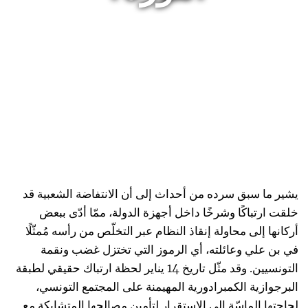
يشير ما سبق سرده من أحداث إلى أن الانتفاضة الشعبية قد
خلقت ارتباكًا وشرخًا داخل أجهزة الدولة، ممّا أدّى ببعض
أركانها إلى محاولة إنقاذ النظام عبر التخلّص من رأسه مُمثّلًا
في بن علي وعائلته، أي الرموز التي تختزل غضب ونقمة
التونسيين. وقد مثّل تاريخ 14 يناير لحظة ارتباك حقيقي لطبقة
البرجوازية الكمبرادورية المهيمنة على المجتمع التونسي،
لحاجتها الماسّة إلى الاستقرار لتأمين مصالحها المتشابكة مع