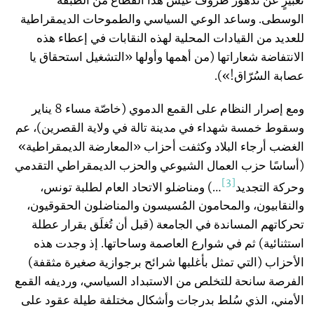
الوسطى. وساعد الوعي السياسي والطموحات الديمقراطية
للعديد من القيادات المحلية لهذه النقابات في إعطاء هذه
الانتفاضة شعاراتها (من أهمها وأولها «التشغيل استحقاق يا
عصابة السُرّاق!»).
ومع إصرار النظام على القمع الدموي (خاصّة مساء 8 يناير
وسقوط خمسة شهداء في مدينة تالة في ولاية القصرين)، عم
الغضب أرجاء البلاد وكثفت أحزاب «المعارضة الديمقراطية»
(أساسًا حزب العمال الشيوعي والحزب الديمقراطي التقدمي
[3]
وحركة التجديد
…) ومناضلو الاتحاد العام لطلبة تونس،
والنقابيون، والمحامون المُسيسون والمناضلون الحقوقيون،
تحركاتهم المساندة في الجامعة (قبل أن تُغلَق بقرار عطلة
استثنائية) ثم في شوارع العاصمة وساحاتها. إذ وجدت هذه
الأحزاب (التي تمثل بأغلبها شرائح برجوازية صغيرة مثقفة)
الفرصة سانحة للتخلص من الاستبداد السياسي، ورديفه القمع
الأمني، الذي سُلط بدرجات وأشكال مختلفة طيلة عقود على