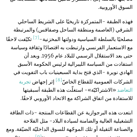
السوق الأوروبية.
فهذه الطبقة -المتمركزة تاريخيًا على الشريط الساحلي
الشرقي (العاصمة ومنطقة الساحل وصفاقس) والمرتبطة
[7]
مصلحيًا بالسلطة السياسية ودولتها المخزنية-
تكيّفت لاحقًا
مع الاستعمار الفرنسي وارتبطت به اقتصادًا وثقافة وسياسة
حتى بعد الاستقلال الرسمي للبلاد عام 1956. وبعد أن
استفادت من السياسة الليبرالية لرئيس الحكومة الأسبق
الهادي نويرة -الذي فتح بداية السبعينيات باب التفويت في
[8]
الشركات العمومية للقطاع الخاصّ
إثر إجهاض
تجربة
التعاضد
«الاشتراكيّة»- استغلّت هذه الطبقة أسبقيتها
للاستفادة من اتفاق الشراكة مع الاتحاد الأوروبي لاحقًا.
ابتعدت هذه البرجوازية عن القطاعات المنتجة -ذات الطاقة
التشغيلية العالية والضامنة لسيادة البلاد- مثل الفلاحة
والصناعة الثقيلة أو تلك الموجّهة للسوق الداخليّة الضيّقة. ومع
[9]