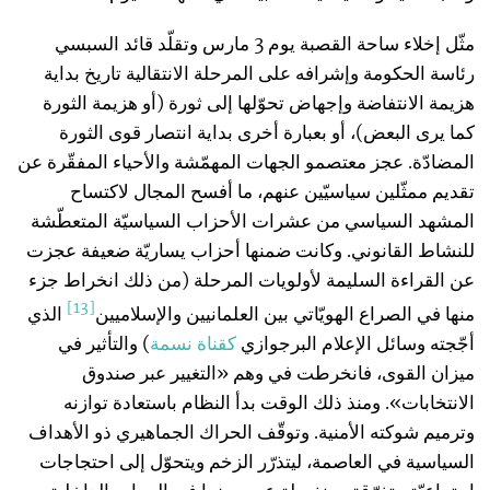
مثّل إخلاء ساحة القصبة يوم 3 مارس وتقلّد قائد السبسي
رئاسة الحكومة وإشرافه على المرحلة الانتقالية تاريخ بداية
هزيمة الانتفاضة وإجهاض تحوّلها إلى ثورة (أو هزيمة الثورة
كما يرى البعض)، أو بعبارة أخرى بداية انتصار قوى الثورة
المضادّة. عجز معتصمو الجهات المهمّشة والأحياء المفقّرة عن
تقديم ممثّلين سياسيّين عنهم، ما أفسح المجال لاكتساح
المشهد السياسي من عشرات الأحزاب السياسيّة المتعطّشة
للنشاط القانوني. وكانت ضمنها أحزاب يساريّة ضعيفة عجزت
عن القراءة السليمة لأولويات المرحلة (من ذلك انخراط جزء
[13]
منها في الصراع الهويّاتي بين العلمانيين والإسلاميين
الذي
أجّجته وسائل الإعلام البرجوازي
كقناة
نسمة
) والتأثير في
ميزان القوى، فانخرطت في وهم «التغيير عبر صندوق
الانتخابات». ومنذ ذلك الوقت بدأ النظام باستعادة توازنه
وترميم شوكته الأمنية. وتوقّف الحراك الجماهيري ذو الأهداف
السياسية في العاصمة، ليتذرّر الزخم ويتحوّل إلى احتجاجات