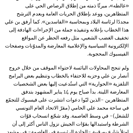
«غالطه»، مبرئًا ذمته من إطلاق الرصاص الحي على
المتظاهرين، ووعد بإطلاق الحريات العامة وبعدم الترشح
مجددًا لرئاسة البلاد وبمحاسبة «الفاسدين». كما أرفق بن علي
هذا الخطاب بإعلانه وتنفيذه جملة من الإجراءات الهادفة إلى
تخفيف الغضب الشعبي، مثل رفعه الحظر عن المواقع
الإلكترونية السياسية والإعلامية المعارضة والمدوّنات وصفحات
الفيسبوك المحجوبة.
ولم تنجح المحاولات البائسة لاحتواء الموقف من خلال خروج
أنصار بن علي وحزبه للاحتفاء بالخطاب وتنظيم بعض البرامج
التلفزية «الحوارية» التي استُدعيت إليها بعض الشخصيات
المعارضة اللينة. بدأ صباح يوم 14 يناير المشهود بتدفق
المتظاهرين -الذين لبّوا دعوات انتشرت على فيسبوك للتجمّع
في ساحة محمد علي الحامي (مقرّ الاتحاد العام التونسي
للشغل)- في وسط العاصمة. وقد شجّع انسحاب قوّات
الشرطة واستبدالها بقوّات الجيش نزول الناس أكثر إلى أن
امتلأ شارع بورقيبة -الجادة الرئيسية في العاصمة- في مشهد