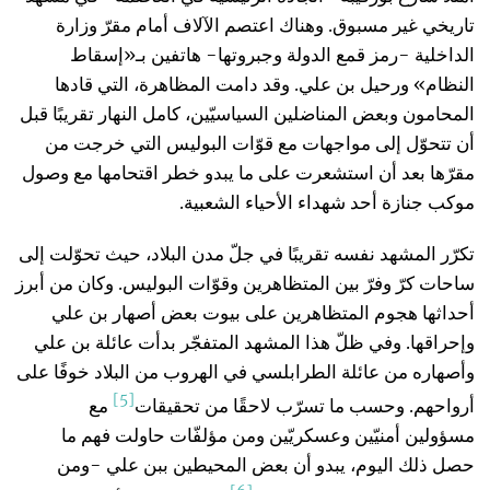
تاريخي غير مسبوق. وهناك اعتصم الآلاف أمام مقرّ وزارة
الداخلية -رمز قمع الدولة وجبروتها- هاتفين بـ«إسقاط
النظام» ورحيل بن علي. وقد دامت المظاهرة، التي قادها
المحامون وبعض المناضلين السياسيّين، كامل النهار تقريبًا قبل
أن تتحوّل إلى مواجهات مع قوّات البوليس التي خرجت من
مقرّها بعد أن استشعرت على ما يبدو خطر اقتحامها مع وصول
موكب جنازة أحد شهداء الأحياء الشعبية.
تكرّر المشهد نفسه تقريبًا في جلّ مدن البلاد، حيث تحوّلت إلى
ساحات كرّ وفرّ بين المتظاهرين وقوّات البوليس. وكان من أبرز
أحداثها هجوم المتظاهرين على بيوت بعض أصهار بن علي
وإحراقها. وفي ظلّ هذا المشهد المتفجّر بدأت عائلة بن علي
وأصهاره من عائلة الطرابلسي في الهروب من البلاد خوفًا على
[5]
أرواحهم. وحسب ما تسرّب لاحقًا من تحقيقات
مع
مسؤولين أمنيّين وعسكريّين ومن مؤلفّات حاولت فهم ما
حصل ذلك اليوم، يبدو أن بعض المحيطين ببن علي -ومن