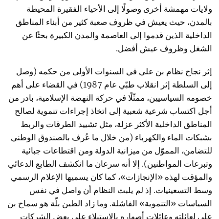
ولايات مهمشة أخرى وصولًا إلى الأحياء الفقيرة المحيطة
بالمدن، حيث يعيش في ظروف صعبة كثير من أبناء المناطق
الداخلية الذين قدموا إلى العاصمة والمدن الكبيرة بحثًا عن
الشغل وظروف عيش أفضل.
إثر نجاح نظام بن علي في السنوات الأولى من حكمه (وصل
إلى السلطة إثر انقلاب طبّي عام 1987) في القضاء على أهم
خصومه السياسيين، ممثّلًا في حركة النهضة الإسلامية، بادر من
أجل اكتساب شرعية شعبية إلى اتخاذ إجراءات تنموية لصالح
المناطق الداخلية الأكثر عزلة، مثل تشييد الطرقات والربط
بشبكات الماء والكهرباء (من خلال ما عُرف بالصندوق الوطني
للتضامن، المموّل من ميزانية الدولة ومن اقتطاعات جبائية
وتبرعات المواطنين). إلا أنه سرعان ما انكشف الطابع الدعائي
والمؤقت لهذه «الإنجازات»، كما كان يسميها الإعلام الرسمي
وسط التسعينيات. إذ لم يلبث النظام أن واصل في نفس
السياسات «التنموية» الفاشلة. وما زاد الطين بلّة هو سماح بن
علي لعائلته وعائلات أصهاره بالاستيلاء على بعض الشركات