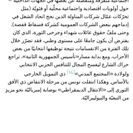
اجتماعيّة متفرّقة ومنفصلة عن بعضها في الجهات الداخلية –
حول أولويات اقتصادية واجتماعية محلّية أو فئويّة (مثل
تحرّكات عمّال شركات المناولة الذين نجح اتحاد الشغل في
إدماجهم ببعض الشركات العمومية كشركة فسفاط قفصة).
وحتى ملفّ حقوق عائلات شهداء وجرحى الثورة، الذي كان
يفترض أن يكون جامعًا على مستوى وطني، فقد تضرّر خلال
تلك الفترة من الانقسامات نتيجة توظيفها انتخابيًا من بعض
الأحزاب. ومع بداية مسار«تأسيس الجمهورية الثانية»، تراجع
حراك الشارع ليفسح المجال للتنافس الحزبي الانتخابي
[14]
ولولادة «المجتمع المدني»
ذي التمويل الخارجي
بالأساس. وهكذا انتقلت تونس من مرحلة الانتفاض ذي الأفق
الثوري إلى «الانتقال الديمقراطي» بوصاية إمبرياليّة نحو مزيدٍ
من التبعيّة والنيوليبراليّة.