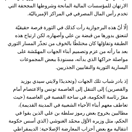
الارتهان للمؤسسات المالية المانحة وشروطها المجحفة التي
تخدم رأس المال المصرفي في المراكز الإمبرياليّة.
إلّا أنّ هذه البرجوازية رأت كذلك في الثورة فرصة حقيقيّة
لتنعتق بدورها من قبضة بن علي وأصهاره. لكن ارتياح هذه
الطبقة وتفاؤلها كان مختلطًا بالخوف من تجذّر المسار الثوري
بعد ما رأته من عزم وتصميم أبناء الجهات المهمّشة على
مواصلة حراكها الذي بدأته، مسنودةً ببعض المجموعات
اليسارية الثورية والنقابيين الجذريين.
إذ بادر شباب تلك الجهات (وتحديدًا ولايتي سيدي بوزيد
والقصرين) إلى التنقل إلى العاصمة تونس والاعتصام أمام
مقرّ رئاسة الحكومة، في ساحة القصبة في العاصمة (حيث
تعاطف معهم أبناء الأحياء الشعبية في المدينة القديمة)،
مطالبين بخروج بعض رموز سلطة بن علي الذين بقوا في
الحكم، مثل وزيره الأوّل محمّد الغنوشي (الذي أسس حكومة
انتقالية مع بعض أحزاب المعارضة الإصلاحية: الديمقراطي