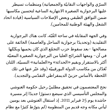
السرّي والواجهات النقابيّة والجمعياتية) ومنظمات تسيطر
عليها البرجوازية الصغيرة الانتهازية الساعية لتحسين مكاسبها
ضمن التوافق الطبقي وبعض الإصلاحات السياسية (قيادة اتحاد
الشغل والهيئة الوطنية للمحامين).
وفي الجهة المقابلة في ساحة القُبّة، كانت هناك البرجوازية
التقليدية (وتحديدًا برجوازية الساحل والعاصمة) الخائفة على
مصالحها -بعد سقوط حزب التجمّع الذي كان يحميها ويكبّلها
في آن- ومعها الشرائح العليا من البرجوازية الصغيرة المعنيّة
أكثر بالاستقرار وبقيم «الحداثة» و«العلمانية» النسبيّة، اللتان
تُعَدّان من مكاسب الدولة البورقيبيّة (وقد عبّر عنها في تلك
اللحظة بالأساس حزبيْ الديمقراطي التقدّمي والتجديد).
نجح المعتصمون في تحقيق مطلبيْ رحيل حكومة الغنوشي
والمجلس التأسيسي الذي سيضع دستورًا جديدًا إثر مسيرة
حاشدة يوم 25 فبراير 2011. إذ استقال الغنوشي بعد يومين
ليأتي مكانه وجه قديم من المنظومة (لم يتورّط كثيرًا مع نظام