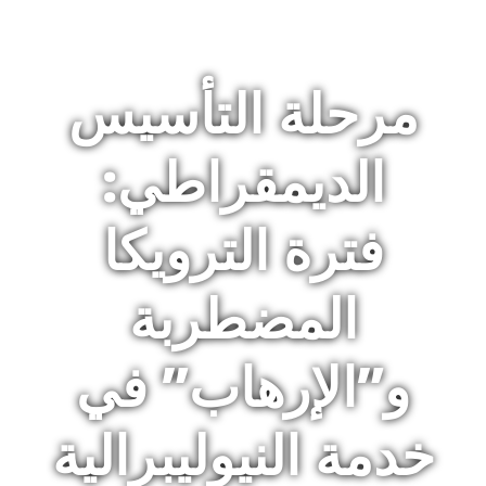
مرحلة التأسيس
الديمقراطي:
فترة الترويكا
المضطربة
و”الإرهاب” في
خدمة النيوليبرالية