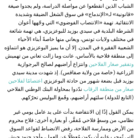
الشباب الذين انقطعوا عن مواصلة الدراسة، ولم يجدوا صيغة
«قانونية» لـ«الإندماج» في سوق الشغل الضيقة وشديدة
الانتقائية. تهمة «الانتصاب الفوضوي» التي وجّهها أعوان
الشرطة البلدية في سيدي بوزيد للبوعزيزي، هي تهمة شائعة
في مختلف ولايات تونس، ويعاني منها خاصةً أبناء الأحياء
الشعبية الفقيرة في المدن. إلا أن ما يميز البوعزيزي هو انتماؤه
إلى منطقة فلاحية بالأساس، عانت وما زالت تعاني من تهميش
وتفقير
صغار
الفلاحين
وانتزاع أراضيهم لصالح البرجوازية
الزراعية (خاصة من ولاية صفاقس). إذ شهدت مدينة سيدي
بوزيد قبل بضعة شهور من حادثة البوعزيزي
اعتصام
ا
لفلاحين
صغار
من
منطقة
الرقاب
ندّدوا بمحاولة البنك الوطني الفلاحي
(التابع للدولة) سلبَهم أراضيهم، وقَمعَ البوليس تحرّكهم.
يمكن القول إذًا إن الانتفاضة بدأت على يد عامل يومي غير
نظامي، من وسطٍ فلاحي مُفقَّر، أو بعبارة أخرى: فلاح محروم
من الأرض وممارسة الفلاحة، رفض الانضباط لقواعد السوق
التي تُوجب عليه أن يكون مُعطلًا عن العمل، وأحد جنود جيش