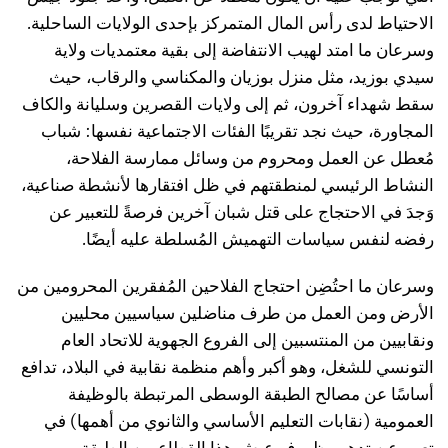
الاحتياط لدى رأس المال المتمركز بإحدى الولايات الساحلية.
وسرعان ما امتد لهيب الانتفاضة إلى بقية معتمديات ولاية
سيدي بوزيد، مثل منزل بوزيان والمكناسي والرقاب، حيث
سقط شهداء آخرون، ثم إلى ولايات القصرين وسليانة والكاف
المجاورة، حيث نجد تقريبًا الفئات الاجتماعية نفسها: شباب
مُعطل عن العمل ومحروم من وسائل ممارسة الفلاحة،
النشاط الرئيسي لمنطقتهم في ظل افتقارها لأنشطة صناعية،
وَجدَ في الاحتجاج على قتل شبان آخرين فرصةً للتعبير عن
رفضه لنفس سياسات التهميش المُسلطة عليه أيضًا.
وسرعان ما احتُضِن احتجاج الفلاحين المُفقرين المحرومين من
الأرض ومن العمل من طرف مناضلين سياسيين محليين
ونقابيين من المنتسبين إلى الفروع الجهوية للاتحاد العام
التونسي للشغل، وهو أكبر وأهم منظمة نقابية في البلاد، تدافع
أساسًا عن مصالح الطبقة الوسطى المرتبطة بالوظيفة
العمومية (نقابات التعليم الأساسي والثانوي من أهمها) في
تعبيرٍ عن تدهور ظروف عيش هذا القطاع من الطبقة