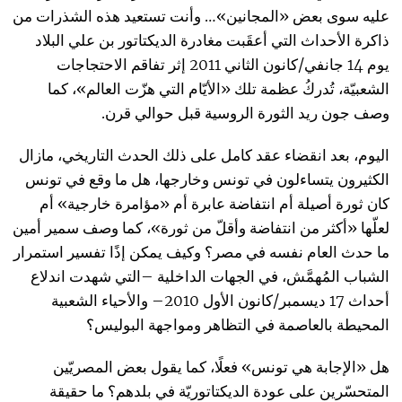
عليه سوى بعض «المجانين»… وأنت تستعيد هذه الشذرات من
ذاكرة الأحداث التي أعقَبت مغادرة الديكتاتور بن علي البلاد
يوم 14 جانفي/كانون الثاني 2011 إثر تفاقم الاحتجاجات
الشعبيّة، تُدركُ عظمة تلك «الأيّام التي هزّت العالم»، كما
وصف جون ريد الثورة الروسية قبل حوالي قرن.
اليوم، بعد انقضاء عقد كامل على ذلك الحدث التاريخي، مازال
الكثيرون يتساءلون في تونس وخارجها، هل ما وقع في تونس
كان ثورة أصيلة أم انتفاضة عابرة أم «مؤامرة خارجية» أم
لعلّها «أكثر من انتفاضة وأقلّ من ثورة»، كما وصف سمير أمين
ما حدث العام نفسه في مصر؟ وكيف يمكن إذًا تفسير استمرار
الشباب المُهمَّش، في الجهات الداخلية –التي شهدت اندلاع
أحداث 17 ديسمبر/كانون الأول 2010– والأحياء الشعبية
المحيطة بالعاصمة في التظاهر ومواجهة البوليس؟
هل «الإجابة هي تونس» فعلًا، كما يقول بعض المصريّين
المتحسّرين على عودة الديكتاتوريّة في بلدهم؟ ما حقيقة