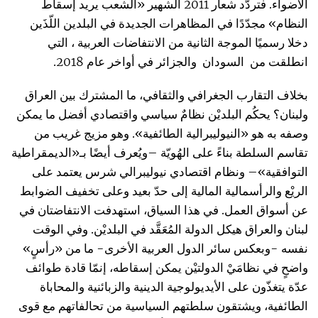
الأضواء. فتردّد شعار 2011 الشهير «الشعب يريد إسقاط
النظام» مجدّدًا في المظاهرات الجديدة في البلدين اللّذَين
دخلا رسميًا الموجة الثانية من الانتفاضات العربية ، التي
انطلقت من السودان والجزائر في أواخر عام 2018.
بخلاف التقارب الجغرافي والثقافي، ما المشترك بين العراق
ولبنان؟ يحكُم البلديْن نظامٌ سياسي واقتصادي أفضل ما يمكن
وصفه به هو «النيوليبرالية الطائفية». وهو مزيج غريب من
تقاسم السلطة بناءً على الهُويّة –ويُعرف أيضًا بـ«الديمقراطية
التوافقية»– ونظام اقتصادي نيوليبرالي شرس يعتمد على
الريْع والرأسمالية المالية إلى حدّ بعيد وعلى تخفيف الضوابط
عن أسواق العمل. في هذا السياق، استهدفت الانتفاضتان في
لبنان والعراق هيكل الدولة المُعَقَّد في البلديْن. وفي الوقت
نفسه -وبعكس سائر الدول العربية الأخرى- ما من «رأسٍ»
واضحٍ في نظامَيْ الدولتيْن يمكن إسقاطه، إنمّا قادة طوائف
عدّة يتغذّون على الأيديولوجية الدينية والزبائنية والمحاباة
الطائفية، ويشتقون سلطتهم السياسية من تحالفاتهم مع قوى