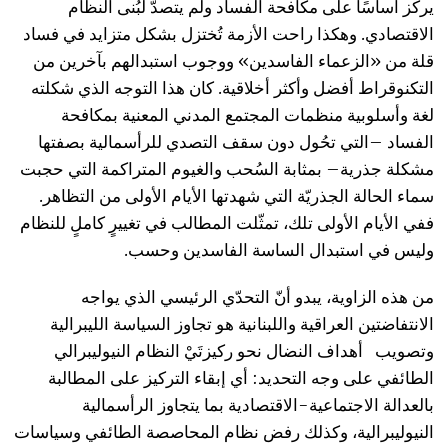
يركز أساسًا على مكافحة الفساد ولم يتصدَّ لبُنى النظام
الاقتصادي. وهكذا راحت الأزمة تُختزل بشكل متزايد في فساد
قلة من «الزعماء الفاسدين» ووجوب استبدالهم بآخرين من
التكنوقراط أفضل وأكثر أخلاقية. كان هذا التوجه الذي شكلته
لغة وأسلوبية منظمات المجتمع المدني المعنية بمكافحة
الفساد –التي تحُول دون سقف التصدي للرأسمالية بصفتها
مشكلة جذرية– بمثابة السُحب والغيوم المتراكمة التي حجبت
سماء الحالة الجذريّة التي شهدتها الأيام الأولى من التظاهر.
ففي الأيام الأولى تلك، تمثّلت المطالب في تغييرٍ كاملٍ للنظام
وليس في استبدال الساسة الفاسدين وحسب.
من هذه الزاوية، يبدو أنّ التحدّي الرئيسي الذي يواجه
الانتفاضتين العراقية واللبنانية هو تجاوز السياسة الليبرالية
وتصويب أهداف النضال نحو ركيزتَيْ النظام النيوليبرالي
الطائفي على وجه التحديد: أي إبقاء التركيز على المطالبة
بالعدالة الاجتماعية-الاقتصادية بما يتجاوز الرأسمالية
النيوليبرالية، وكذلك رفض نظام المحاصصة الطائفي وسياسات