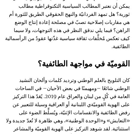
يمكن أن نعتبر المطالب السياسية التكنوقراطية مطالب
ثورية؟ هل تمهد الفردانيّة والنهج الحقوقي الطريق للثورة أم
هي مقاربات إصلاحية تصبّ في مصلحة إعادة إنتاج الوضع
الراهن؟ فيما يلي ندقق النظر في هذه التوجهات، ولا سيما
كيف تعكس مُخلَّفات ثقافة سياسية غذّتها عقودٌ من الرأسمالية
الطائفية.
القوميّة في مواجهة الطائفية؟
كان التلويح بالعلم الوطني وترديد كلمات وألحان النشيد
الوطني شائعًا –ومهيمنًا في بعض الأحيان– في الساحات
العامة في كُلٍ من لبنان والعراق عام 2019. يُعَدّ هذا التركيز
على الهوية القوميّةي اللبنانية أو العراقية وسيلة للتعبير عن
رفض الطائفية والانقسامات الإثنيّة، ويُسلٍّط الضوء على
«التعايش» و«الوحدة الوطنية»، وهي ظاهرة لا تُعدّ جديدة ولا
استثنائية. لقد شوهد التركيز على الهوية القوميّة والمشاعر