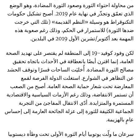
من محاولة احتواء الثورة وصعود الثورة المضادة، وهو الوضع
الذي تعمّق وتجذّر في نهاية عام 2019. أصبح تشكيل حكومات
التكنوقراط هو وسيلة «النظم القديمة» (تلك التي خرجت
ضدها الثورة) للاستمرار في الحكم، وذلك رغم صعوبة هذه
المهمة بعد أكتوبر/تشرين الأول 2019 في البلدين.
لكن وفود كوفيد-19 إلى المنطقة لم يقتصر على تهديد الصحة
العامة، إنما اقترن أيضًا بانعطافة في الأحداث باتجاه تحقيق
مصالح الثورة المضادة. أُخليَت الساحات قسرًا وتوقف الحشد
عن التظاهر في الشوارع. استغلت الدولة الفرصة لقمع
المعارضة تحت شعار حماية الصحة العامة. أصبح من الصعب
أن تستمر الانتفاضة، وذلك رغم الأزمات السياسية والاقتصادية
المستمرة والمتزايدة. أدّى الانتقال المفاجئ من التجربة
الجماعية الكثيفة للثورة إلى عزلة الجائحة العارمة إلى إحساس
عامٍ بالهزيمة.
سرعان ما ولّت يوتوبيا أيام الثورة الأولى تحت وطأة ديستوبيا