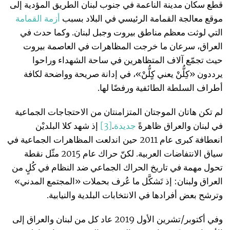
قطع سكان مدينة الناعمة في جنوب لبنان الطريق المؤدية إلى
موقع معالجة القمامة الرئيسي في البلاد بسبب
أزمة القمامة
التي لوثت معظم مناطق بيروت وجبل لبنان. وكما حدث في
العراق، سرعان ما خرجت المظاهرات في العاصمة بيروت
حيث تجمّع آلاف المتظاهرين في ساحة الشهداء وراحوا
يرددون «كِلُّنْ يعني كٍلُّنْ»، في إدانة صريحة وواضحة لكافة
أطراف السلطة الطائفية ورفضًا لها.
لم تكن هاتان الموجتان المتزامنتان من الاحتجاجات الجماعية
في لبنان والعراق ظاهرةً
جديدة
.
[3]
إذ شهد كلا البلديْن
انعطافة كبرى عام 2011 حين اندلعت المظاهرات الجماعية في
سياق الانتفاضات العربية. لكنّ حراك عام 2015 مثّل نقطة
تحول مهمة في تاريخ الحراك الجماعي ضد النظام في كُلٍ من
العراق ولبنان: إذ تَشكَّل ما عُرف بحملات «المجتمع المدني»
وترشح بعض أفرادها في الانتخابات البلدية والنيابية.
وفي أكتوبر/تشرين الأول 2019 عاد كل من لبنان والعراق إلى