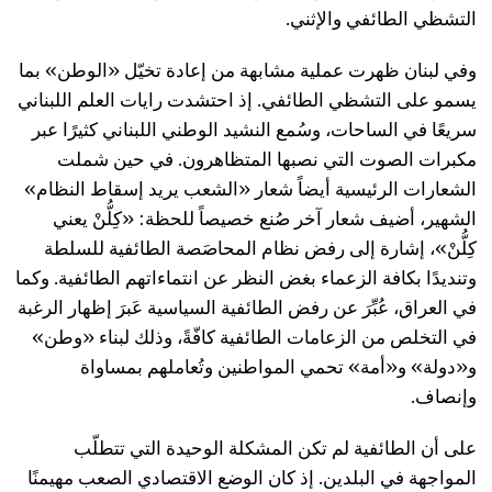
التشظي الطائفي والإثني.
وفي لبنان ظهرت عملية مشابهة من إعادة تخيّل «الوطن» بما
يسمو على التشظي الطائفي. إذ احتشدت رايات العلم اللبناني
سريعًا في الساحات، وسُمع النشيد الوطني اللبناني كثيرًا عبر
مكبرات الصوت التي نصبها المتظاهرون. في حين شملت
الشعارات الرئيسية أيضاً شعار «الشعب يريد إسقاط النظام»
الشهير، أضيف شعار آخر صُنع خصيصاً للحظة: «كِلُّنْ يعني
كِلُّنْ»، إشارة إلى رفض نظام المحاصَصة الطائفية للسلطة
وتنديدًا بكافة الزعماء بغض النظر عن انتماءاتهم الطائفية. وكما
في العراق، عُبِّرَ عن رفض الطائفية السياسية عَبرَ إظهار الرغبة
في التخلص من الزعامات الطائفية كافّةً، وذلك لبناء «وطن»
و«دولة» و«أمة» تحمي المواطنين وتُعاملهم بمساواة
وإنصاف.
على أن الطائفية لم تكن المشكلة الوحيدة التي تتطلّب
المواجهة في البلدين. إذ كان الوضع الاقتصادي الصعب مهيمنًا