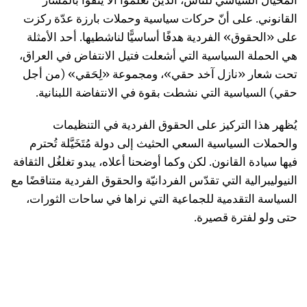
القانوني. على أنّ حركات سياسية وحملات بارزة عدّة ركزت
على «الحقوق» الفردية هدفًا أساسيًّا لناشطيها. أحد الأمثلة
هي الحملة السياسية التي أشعلت فتيل الانتفاض في العراق،
تحت شعار «نازل آخد حقي»، ومجموعة «لِحَقي» (من أجل
حقي) السياسية التي نشطت بقوة في الانتفاضة اللبنانية.
يُظهر هذا التركيز على الحقوق الفردية في التنظيمات
والحملات السياسية السعي الحثيث إلى دولة مُتَخَيَّلة تُحترم
فيها سيادة القانون. لكن وكما أوضحنا أعلاه، يبدو تغلغُل الثقافة
النيوليبرالية التي تقدّس الفردانيّة والحقوق الفردية متناقضًا مع
السياسة التقدمية للجماعية التي نراها في ساحات الثورات،
حتى ولو لفترة قصيرة.