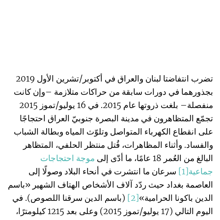
تضرب انتفاضتا لبنان والعراق في أكتوبر/تشرين الأول 2019
بجذورهما في دورات سابقة من حراكات متلازمة –وإن كانت
منفصلة– بلغت ذروتها عام 2015. في 16 يوليو/تموز 2015
تجمّع المتظاهرون في مدينة البصرة جنوبيّ العراق احتجاجًا
على انقطاع الكهرباء المتواصل وتلوّث المياه وبطالة الشباب
والفساد. وأثناء المظاهرات، قُتل منتظر الحلفي، المتظاهر
البالغ من العُمر 18 عامًا، ما أدّى إلى
موجة احتجاجات
جماعية
[1]
سرعان ما انتشرت في أنحاء البلاد وصولًا إلى
العاصمة بغداد حيث ردّد آلاف الأشخاص الهتاف الشهير «باسم
الدين باكونا الحرامية»
[2]
(باسم الدين سرقنا اللصوص). في
اليوم التالي (17 يوليو/تموز 2015) وعلى بعد 1215 كيلومترًا،