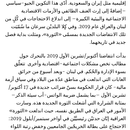
إقليمية مثل إيران والسعودية. أدّى هذا التكوين الجيو-سياسي
–إضافةً إلى إرث العنف الطائفي والأزمات الاقتصادية
الاجتماعية والبيئية الكبيرة– إلى اندلاع الاحتجاجات في كُلٍ من
لبنان والعراق عام 2019. وفي كٍلا البلديْن سرعان ما سُمّيَت
تلك الانتفاضات الجديدة بمسمّى «الثورة»، ومثلت بداية فصل
جديد في تاريخهما.
بدأت انتفاضتا أكتوبر/تشرين الأول 2019 بالتحرك حول
مطالب تخص مشكلات اجتماعية-اقتصادية وأخرى تتعلّق
بسوء الإدارة والحُكم. في لبنان -وبعد أسبوع من حرائق
الغابات التي اندلعت في مناطق عدّة من البلاد وفي سياق أزمة
مالية- كان قرار الحكومة بسنّ ضرائب جديدة في 17 أكتوبر/
تشرين الأول –بما يشمل ضريبة الواتس-آب سيئة الذكر–
بمثابة الشرارة التي أشعلت الثورة الجديدة هذه. وسارت
الأمور في العراق في الطريق نفسه، حيث اندلعت «الثورة»
العراقية إبّان حدثيْن رئيسيَّيْن في أواخر سبتمبر/أيلول 2019:
الاحتجاج على بطالة الخريجّين الجامعيين وخفض رتبة اللواء