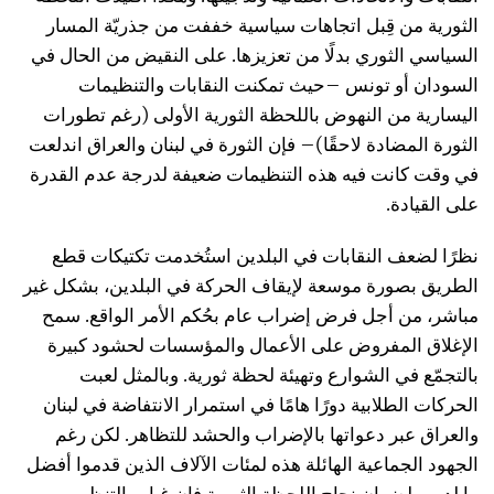
الثورية من قِبل اتجاهات سياسية خففت من جذريّة المسار
السياسي الثوري بدلًا من تعزيزها. على النقيض من الحال في
السودان أو تونس –حيث تمكنت النقابات والتنظيمات
اليسارية من النهوض باللحظة الثورية الأولى (رغم تطورات
الثورة المضادة لاحقًا)– فإن الثورة في لبنان والعراق اندلعت
في وقت كانت فيه هذه التنظيمات ضعيفة لدرجة عدم القدرة
على القيادة.
نظرًا لضعف النقابات في البلدين استُخدمت تكتيكات قطع
الطريق بصورة موسعة لإيقاف الحركة في البلدين، بشكل غير
مباشر، من أجل فرض إضراب عام بحُكم الأمر الواقع. سمح
الإغلاق المفروض على الأعمال والمؤسسات لحشود كبيرة
بالتجمّع في الشوارع وتهيئة لحظة ثورية. وبالمثل لعبت
الحركات الطلابية دورًا هامًا في استمرار الانتفاضة في لبنان
والعراق عبر دعواتها بالإضراب والحشد للتظاهر. لكن رغم
الجهود الجماعية الهائلة هذه لمئات الآلاف الذين قدموا أفضل