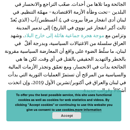
الجائحة وما تلاها من أحداث. صعّب التراجع والانحسار في
البلدين -تحت وطأة الأزمة الاقتصادية- مهمّة التنظيم. في
لبنان أدى انفجار مرفأ بيروت في 4 أغسطس/آب (الذي يُعدّ
ثالث أكبر انفجار غير نووي في التاريخ) إلى تدمير المدينة
وتزامن مع
موجة هجرة جماعية هائلة إلى خارج البلاد
. وشهد
العراق سلسلة من الاغتيالات السياسية، وبدرجة أقلّ في
لبنان، ما سلّط الضوء على واقع أن المعارضة السياسية مقرونة
بالخطر والتهديد الحقيقي بالقتل في أي وقت. لكن ها هي
الجائحة بدأت في الانحسار، ومع تعمّق وتجذر الأزمات المالية
والسياسية من المرجّح أن تستمرّ العمليات الثورية التي بدأت
في لبنان والعراق في أكتوبر/تشرين الأول 2019، وإن اتخذت
أشكالاً وقوالب جديدة.
To offer you the best possible service, this site uses functional
cookies as well as cookies for web statistics and videos. By
clicking "Accept cookies" or continuing to use this website you
give us consent to use cookies.
more information
Accept