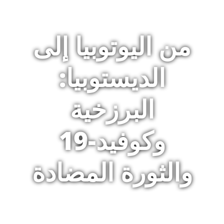
من اليوتوبيا إلى
الديستوبيا:
البرزخية
وكوفيد-19
والثورة المضادة