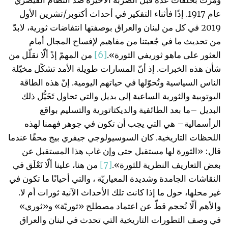
ومرّت بحلقات عدّة قبل الضربة الأخيرة ضد النظام القيصري
عام 1917. إذًا فأثناء التفكير في أحداث أكتوبر/تشرين الأول
2019 في كل من لبنان والعراق بوصفتها انتفاضات ثورية، لابدّ
من تحديث ما في جُعبتنا من مفاهيم لإفساح المجال أمام
العثور على ماهو ثوريفي الثورة».
[6]
من المهمّ إذً ألّا نقلّل من
شأن هذه الخبرات. إذ أنّ المسارات طويلة الأمد تشكّل مخيّلة
الناس السياسية وتُحوّلها في حياتهم اليومية. إنّ هذه الطاقة
اليوتوبية والثورية الساعية إلى بديل والتي تحاول تَخَيُّل ذلك
البديل –ما بعد الطائفية والديكتاتورية والتسليم بواقع
الرأسمالية– هي التي يجب أن تكون في جوهر فهمنا لهذه
اللحظات التاريخية. كان السوسيولوجي جيفري بيج محقًا عندما
قال: «الثورة لها مستقبل حتى وإن غاب هذا المستقبل عن
بعض التعاريف النظرية للثورة».
[7]
من هنا، علينا ألّا نَعْلَق في
النقاشات الجامدة وشديدة المعياريّة ، والتي أحيانًا ما تكون في
غير محلها، حول ما إذا كانت تلك الأحداث الآنية ثورات أم لا.
والأهم ألّا نُحجم قطّ عن اعتماد مصطلح «ثوريّة» و«ثوري»
في وصف التطورات التاريخية التي تحدث في لبنان والعراق