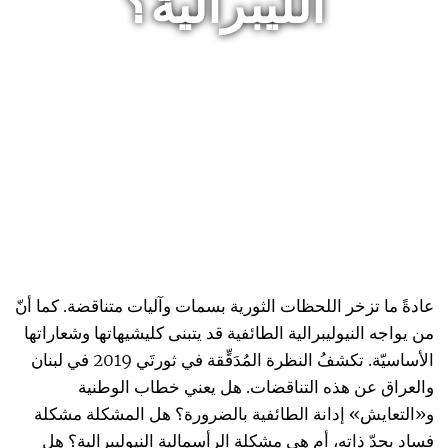
الليبرالية؟
عادةً ما تزخر اللحظات الثورية بسمات وآليات متناقضة. كما أنّ
من يواجه النيوليبرالية الطائفية قد يتبنى كليشيهاتها وشعاراتها
الأساسيّة. تكشفُ النظرة المُدَقِّقة في ثورتَي 2019 في لبنان
والعراق عن هذه التناقضات. هل يعني خطاب الوطنية
و«التعايش» إدانة الطائفية بالضرورة؟ هل المشكلة مشكلة
فساد بحدّ ذاته، أم هي مشكلة الرأسمالية النيوليبرالية؟ هل