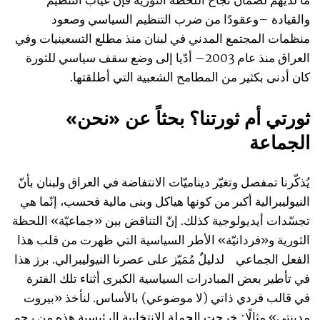
ما لديهم لضمان نجاح اللحظة الثورية فإن غياب التنظيم
والقيادة –وعقودًا من ضرب التنظيم السياسي وصعود
منظمات المجتمع المدني في لبنان منذ مطلع التسعينيات وفي
العراق منذ عام 2003– أدّيا إلى وضع سقف سياسي للثورة
كان أدنى بكثير من المطامح الشعبية التي أطلقتها.
ثورتي أم ثورتنا؟ بحثاً عن «نحن»
الجماعة
يُذكّرنا تمفصل وتغيّر ديناميّات الانتفاضة في العراق ولبنان بأنّ
النيوليبرالية أكبر من كونها هياكل وبنى مالية فحسب، إنّما هي
تجسّدات أيديولوجية كذلك. إنّ التناقض بين «جماعيّة» اللحظة
الثورية و«فردانيّة» الأطر السياسية التي ظهرت من قلب هذا
الفعل الجماعي لدليلٌ مُمَيّز على عصرنا النيوليبرالي. برز هذا
في تأطير بعض المبادرات السياسية الكبرى أثناء تلك الفترة
في قالب فردي ذاتي (لا موضوعي) بالأساس. لنأخذ «بيروت
مدينتي» مثالًا: خرجت الحملة الانتخابية الرئيسية هذه من رحم