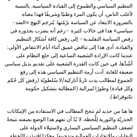
التنظيم السياسي والطموح إلى القيادة السياسية. بالنسبة
لأغلب الناس، أن يكون المرء وطنيًا وشريفًا فهذا معناه
بالضرورة الابتعاد عن السياسة برُمّتها. يُترجَم النهج «الضد-
سياسي» هذا في حالات كثيرة –رغم أنه يضرب بجذوره في
رفض السياسة التقليدية– إلى رفض كافة أشكال التنظيم
والقيادة. أدى هذا إلى تناقض عميق أثناء أيام الانتفاض الأولى:
عندما كانت الإرادة الشعبية الساعية إلى خلع النظام على
أشُدِّها، في حين كانت القدرة الشعبية على تقديم بديل سياسي
ضعيفة للغاية. أدت أزمة التنظيم السياسي هذه إلى رفع
الجموع لمطالب بدت تارةً أناركية/لا سُلطويّة (رفض كل حُكم
وكل قيادة) وطورًا ليبرالية (المطالبة بتشكيل حكومة
تكنوقراط).
ها هنا من جديد لم تنجح المطالب في الاستفادة من الإمكانات
الجذريّة والثورية لِلَّحظة. لا بُدّ أن نفهم هذا الوضع بصفته نتيجةً
لضعف التنظيم السياسي اليساري ولاستيلاء الدولة على
النقابات والاتحادات العمالية وتدجينها. وهكذا اقتيدَت اللحظة