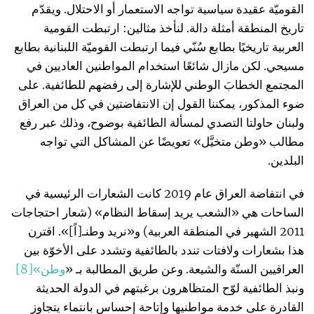
القوميّة عقيدة سياسية تواجه الاستعمار أو الاحتلال. ويقدّم
تاريخ المنطقة أمثلة دالة. لنأخذ مثالين: ارتبطت القومية
العربية تاريخيًا بطابع سُنّي فيما ارتبطت القوميّة اللبنانية بطابع
مسيحي. لكن مازال شائعًا استخدام المواطنين العاديين في
المجتمع الخطابَ الوطني للإشارة إلى رفضهم للطائفية. على
ضوء المذكور، يمكننا القول إن الانتفاضتين في كل من العراق
ولبنان حاولتا التصدي لمسألة الطائفية بوضوح، وذلك عبر رفع
مطالب «وطن متخيَّل» تعويضًا عن المشاكل التي تواجه
البلدين.
في انتفاضة العراق عام 2019 كانت الشعارات الرئيسية في
الساحات هي «الشعب يريد إسقاط النظام» (شعار احتجاجات
2011 الشهير في المنطقة العربية) و«نريد وطنـ[اً]». اقترن
هذا بشعارات ولافتات تندد بالطائفية وتشدد على الأخوّة بين
العراقيين السنّة والشيعة. وعن طريق المطالبة بـ «
وطن»
[8]
ونبذ الطائفية لوّح المتظاهرون برغبتهم في الدولة الحديثة
القادرة على خدمة مواطنيها وإتاحة إحساس بانتماء يتجاوز