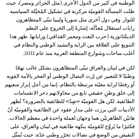
الوطنية في كثير من الدول الأخرى (مثل الجزائر ومصر)، حيث
ظلت المسألة القوميّة مركزية في تشكيل المُخيَّلة السياسية
للثوار. وفي دول أخرى مثل سوريا وليبيا تبنّى المتظاهرون
رايات استقلال مُعدَّلَة، إشارةً إلى الخروج على النظم
الديكتاتورية (حزب البعث ومعمر القذافي) وراياتها. ظهر هذا
التنويع على العلاقة بين الراية والنشيد الوطني والنظام في
أغلب ساحات وشوارع المنطقة العربية منذ عام 2011.
لكن في لبنان والعراق تبنّى المتظاهرون بشكل غالب نهجًا
وطنيًا لا للتعبير عن إرث النضال الوطني أو الفخر بالأمة القوية
أو رفضًا لراية معيّنة مرتبطة بالنظام، إنما من أجل إبراز سعيهم
إلى خلق وطنٍ حقيقي نابع من محاولاتهم دحر الانقسامات
الطائفية. لكن هل القوميّة «ضٍدٌ» للطائفية بالضرورة؟ تُظهر
الأدبيات التي برزت على مدار عقود عن الطائفية والقوميّة أنّ
هاتيْن الظاهرتيْن هما وجهان لعملة واحدة في معظم الحالات.
فكثيرًا ما يُروَّج للقوميّة بنكهة طائفية في لبنان والعراق، على
النقيض من الوضع في نضالات تحرّر وطني عدّة، حيث تُمثّل