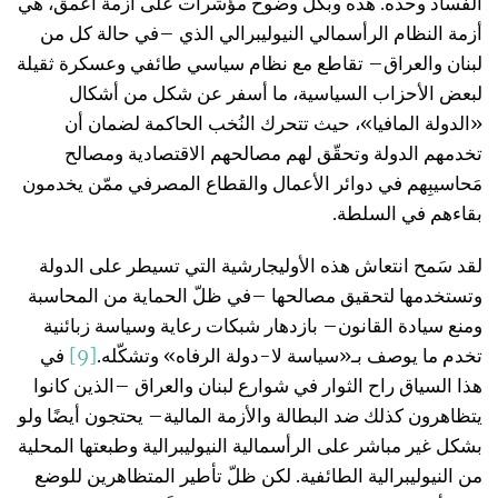
الفساد وحده. هذه وبكل وضوح مؤشرات على أزمة أعمق، هي
أزمة النظام الرأسمالي النيوليبرالي الذي –في حالة كل من
لبنان والعراق– تقاطع مع نظام سياسي طائفي وعسكرة ثقيلة
لبعض الأحزاب السياسية، ما أسفر عن شكل من أشكال
«الدولة المافيا»، حيث تتحرك النُخب الحاكمة لضمان أن
تخدمهم الدولة وتحقّق لهم مصالحهم الاقتصادية ومصالح
مَحاسيبِهم في دوائر الأعمال والقطاع المصرفي ممّن يخدمون
بقاءهم في السلطة.
لقد سَمح انتعاش هذه الأوليجارشية التي تسيطر على الدولة
وتستخدمها لتحقيق مصالحها –في ظلّ الحماية من المحاسبة
ومنع سيادة القانون– بازدهار شبكات رعاية وسياسة زبائنية
تخدم ما يوصف بـ«سياسة لا-دولة الرفاه» وتشكّله.
[9]
في
هذا السياق راح الثوار في شوارع لبنان والعراق –الذين كانوا
يتظاهرون كذلك ضد البطالة والأزمة المالية– يحتجون أيضًا ولو
بشكل غير مباشر على الرأسمالية النيوليبرالية وطبعتها المحلية
من النيوليبرالية الطائفية. لكن ظلّ تأطير المتظاهرين للوضع