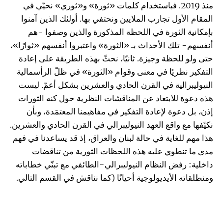
منذ 2019. فباستخدام كلمات «ثورة» و«ثوري» نحيّي في
المقام الأول تجارب الملايين ونحتفي بها. أولئك الذين آمنوا
بإمكانية الثورة في اللحظة المذكورة والذين وصفوا -هم
أنفسهم- تلك الأحداث بـ «الثورة» واعتبروا أنفسهم «ثوارًا»،
حتى ولو للحظة وجيزة. ثانيًا، نحثّ بهذه الطريقة على إعادة
التفكير نظريًا في معنى وقوام «الثورة» في ظلّ الرأسمالية
النيوليبرالية في القرن الحادي والعشرين بشكل أعمّ. ليست
هذه دعوة للابتعاد عن المناقشات النظرية حول كنه الثورات
إذن، بل دعوة لإعادة التفكير في مفاهيمنا المعتمَدة، وبأن
نكيّفها مع واقع العهد النيوليبرالي في القرن الحادي والعشرين.
هذا مهم للغاية في حالة لبنان والعراق، إذ قد يساعدنا في فهم
مدى ما تنطوي عليه هذه اللحظات الثورية من تناقضات
داخلية: رفض النظام النيوليبرالي-الطائفي مع تبنّي خطاباته
ومنطلقاته الأيديولوجية أحيانًا (كما نناقش في القسم التالي.