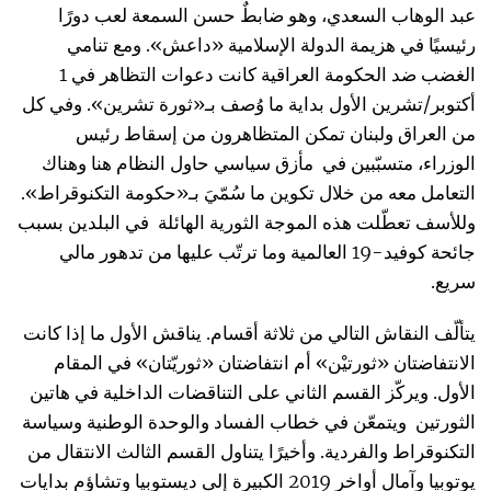
عبد الوهاب السعدي، وهو ضابطٌ حسن السمعة لعب دورًا
رئيسيًا في هزيمة الدولة الإسلامية «داعش». ومع تنامي
الغضب ضد الحكومة العراقية كانت دعوات التظاهر في 1
أكتوبر/تشرين الأول بداية ما وُصف بـ«ثورة تشرين». وفي كل
من العراق ولبنان تمكن المتظاهرون من إسقاط رئيس
الوزراء، متسبّبين في مأزق سياسي حاول النظام هنا وهناك
التعامل معه من خلال تكوين ما سُمّيَ بـ«حكومة التكنوقراط».
وللأسف تعطّلت هذه الموجة الثورية الهائلة في البلدين بسبب
جائحة كوفيد-19 العالمية وما ترتّب عليها من تدهور مالي
سريع.
يتألّف النقاش التالي من ثلاثة أقسام. يناقش الأول ما إذا كانت
الانتفاضتان «ثورتيْن» أم انتفاضتان «ثوريّتان» في المقام
الأول. ويركّز القسم الثاني على التناقضات الداخلية في هاتين
الثورتين ويتمعّن في خطاب الفساد والوحدة الوطنية وسياسة
التكنوقراط والفردية. وأخيرًا يتناول القسم الثالث الانتقال من
يوتوبيا وآمال أواخر 2019 الكبيرة إلى ديستوبيا وتشاؤم بدايات