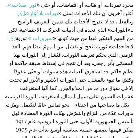
مجرد تمردات، أو هبّات، أو انتفاضات، أو حتى «
ثور-صلاحية»
.
أعلن آخرون أن تلك الأحداث تمثل «
ثورات بلا ثُوّار»
.
[4]
وبالفعل، قد لا تندرج الأحداث تلك ضمن التعريف الراسخ
لـ«الثورات» الذي نجده في أدبيات الحركات الاجتماعية، لكن
من المهم التفكير فيها من حيث كونها «
سيرورات »
ثورية
[5]
لا «أحداث» ثورية تنجح أو تفشل. من المهمّ أيضًا فهم البُعد
الزمني الذي يحكم تعريف الثورات. فيُشار إلى الثورات بهذا
المسمّى بأثر رجعي، بعد أن تنجح في إسقاط طبقة حاكمة أو
نظام حاكم. قد تستغرق العملية هذه سنوات أو حتّى عقودًا،
وكثيرًا ما تبوء بالفشل. حتى الثورات الأشهر والأبرز لم تحدث
إلا في سياق دورات من المدّ والجزر، كما أنّها استغرقت
عشرات السنين. على سبيل المثال، استغرقت الثورة الفرنسية
–بكل ما يصاحبها من احتفاء– نحو ثمانين عامًا لتكتمل، ومرّت
بدورات عدّة من النزاع والتعرّض لهبّات الثورة المضادة قبل
تأسيس الجمهورية الأولى. حتى الثورة الروسية عام 1917
يمكن فهمها بصفتها عملية سياسية أوسع بدأت عام 1905