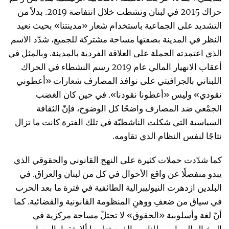
حراك 2015 في لبنان ونشطت خلال انتفاضة 2019. بدلاً من
التشديد على الجماعية باستخدام شعار «مدينتنا» بحيث نعيد
النظر في المدينة بصفتها مساحة مشتركة للجميع، شدّد الاسم
الذي اعتمدته الحملة على العلاقة الفردية بالمدينة. وبالمثل في
أعقاب الانهيار المالي عام 2019 رسم النشطاء في الحراك
اللبناني بالجرافيتي على نوافذ المصارف شعارات «أعطوني
نقودي» وليس «أعطونا نقودنا». في حين كان الغضب
الجمْعي ضد المصارف واضحًا كل الوضوح، فإنّ الثقافة
السياسية التي شكلت الناشطيّة في تلك الفترة كانت ما تزال
نتاجًا لنفس النظام الذي تقاومه.
كما شدّدت حملات كثيرة على النهج القانوني والحقوقي الذي
يبدو منفصلًا عن واقع الأحوال في كل من لبنان والعراق. في
البلدين ازدهرت النيوليبرالية الطائفية في فترة ما بعد الحرب
في سياق من ضعفِ ووهنِ المنظومة القانونية والقضائية. كما
أنّ لغة وأسلوبية «الحقوق» لا تحتلّ مساحة مركزية في
المخيال السياسي للناس، الذين تعلموا ألا يثقوا بالمسار