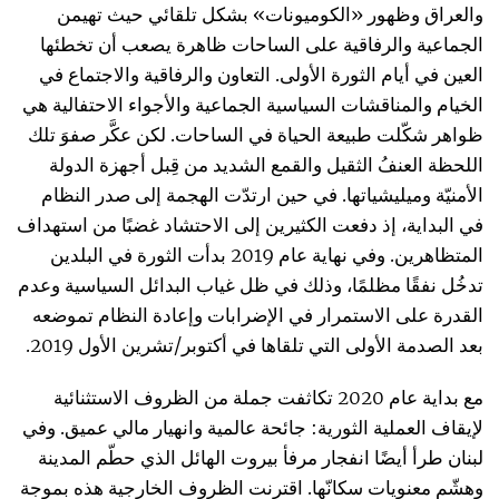
والعراق وظهور «الكوميونات» بشكل تلقائي حيث تهيمن
الجماعية والرفاقية على الساحات ظاهرة يصعب أن تخطئها
العين في أيام الثورة الأولى. التعاون والرفاقية والاجتماع في
الخيام والمناقشات السياسية الجماعية والأجواء الاحتفالية هي
ظواهر شكّلت طبيعة الحياة في الساحات. لكن عكَّر صفوَ تلك
اللحظة العنفُ الثقيل والقمع الشديد من قِبل أجهزة الدولة
الأمنيّة وميليشياتها. في حين ارتدّت الهجمة إلى صدر النظام
في البداية، إذ دفعت الكثيرين إلى الاحتشاد غضبًا من استهداف
المتظاهرين. وفي نهاية عام 2019 بدأت الثورة في البلدين
تدخُل نفقًا مظلمًا، وذلك في ظل غياب البدائل السياسية وعدم
القدرة على الاستمرار في الإضرابات وإعادة النظام تموضعه
بعد الصدمة الأولى التي تلقاها في أكتوبر/تشرين الأول 2019.
مع بداية عام 2020 تكاثفت جملة من الظروف الاستثنائية
لإيقاف العملية الثورية: جائحة عالمية وانهيار مالي عميق. وفي
لبنان طرأ أيضًا انفجار مرفأ بيروت الهائل الذي حطّم المدينة
وهشّم معنويات سكانّها. اقترنت الظروف الخارجية هذه بموجة