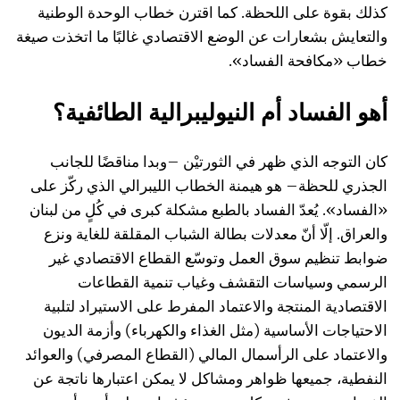
كذلك بقوة على اللحظة. كما اقترن خطاب الوحدة الوطنية
والتعايش بشعارات عن الوضع الاقتصادي غالبًا ما اتخذت صيغة
خطاب «مكافحة الفساد».
أهو الفساد أم النيوليبرالية الطائفية؟
كان التوجه الذي ظهر في الثورتيْن –وبدا مناقضًا للجانب
الجذري للحظة– هو هيمنة الخطاب الليبرالي الذي ركّز على
«الفساد». يُعدّ الفساد بالطبع مشكلة كبرى في كُلٍ من لبنان
والعراق. إلّا أنّ معدلات بطالة الشباب المقلقة للغاية ونزع
ضوابط تنظيم سوق العمل وتوسّع القطاع الاقتصادي غير
الرسمي وسياسات التقشف وغياب تنمية القطاعات
الاقتصادية المنتجة والاعتماد المفرط على الاستيراد لتلبية
الاحتياجات الأساسية (مثل الغذاء والكهرباء) وأزمة الديون
والاعتماد على الرأسمال المالي (القطاع المصرفي) والعوائد
النفطية، جميعها ظواهر ومشاكل لا يمكن اعتبارها ناتجة عن