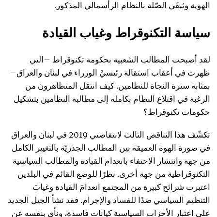
الهوية وثيقَي الصّلة بالنظام الرأسمالي المذكور.
سياسة التكنوقراط وغياب القيادة
لقد أصبحت المطالب الشعبية بحكومة تكنوقراط –التي
ظهرت في أعقاب استقالة رئيسيْ الوزراء في لبنان والعراق–
بمثابة سترة النجاة للنظامين. كيف انتقل المتظاهرون من
الرغبة في اقتلاع النظام بكامله إلى مطالبة النظامين بتشكيل
حكومات تكنوقراط؟
تكشّف هذا التناقض الثالث لانتفاضتي 2019 في لبنان والعراق
في صورة الهوة العميقة بين المطالب الجذريّة بالتغيير الكامل
من جهة وانتشار الاحتفاء بانعدام القيادة والمطالب السياسية
التكنوقراطية من جهة أخرى. نظرًا للوضع القائم في البلدين
اعتبرت شرائح كبيرة من المجتمع انعدامَ القيادة وغيابَ
التنظيم السياسي ضدًا للفساد والإجرام. فقد نشأ الجيل الجديد
على اعتبار الأحزاب السياسية كيانات فاسدة، ونأى بنفسه عن