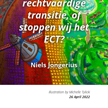
rechtvaardige
transitie, of
stoppen wij het
ECT?
Niels Jongerius
Illustration by Michelle Tylicki
26 April 2022