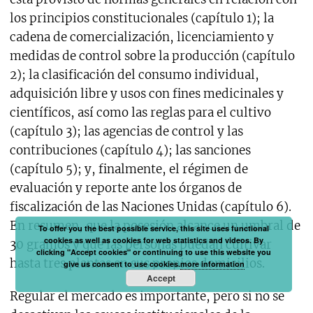
los principios constitucionales (capítulo 1); la
cadena de comercialización, licenciamiento y
medidas de control sobre la producción (capítulo
2); la clasificación del consumo individual,
adquisición libre y usos con fines medicinales y
científicos, así como las reglas para el cultivo
(capítulo 3); las agencias de control y las
contribuciones (capítulo 4); las sanciones
(capítulo 5); y, finalmente, el régimen de
evaluación y reporte ante los órganos de
fiscalización de las Naciones Unidas (capítulo 6).
En resumen, que la posesión alcance un umbral de
To offer you the best possible service, this site uses functional
cookies as well as cookies for web statistics and videos. By
30 gramos y que las personas puedan cultivar
clicking "Accept cookies" or continuing to use this website you
hasta tres plantas en sus propios domicilios.
give us consent to use cookies.
more information
Accept
Regular el mercado es importante, pero si no se