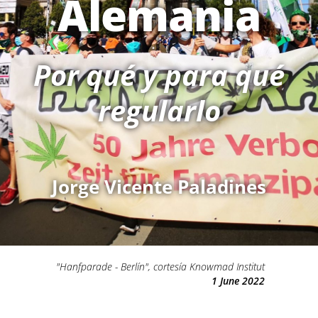
Alemania
Por qué y para qué
regularlo
Jorge Vicente Paladines
"Hanfparade - Berlín", cortesía Knowmad Institut
1 June 2022