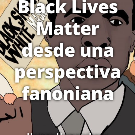
Black Lives
Matter
desde una
perspectiva
fanoniana