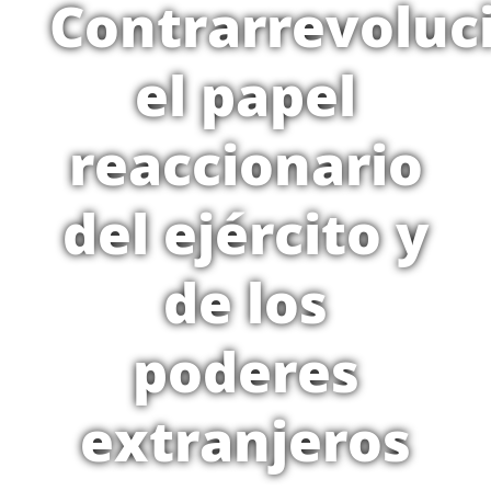
Contrarrevoluc
el papel
reaccionario
del ejército y
de los
poderes
extranjeros