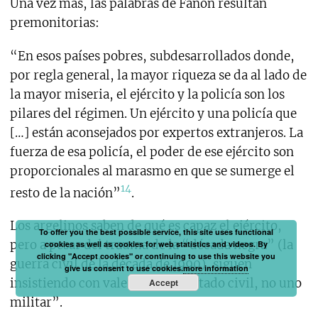
Una vez más, las palabras de Fanon resultan
premonitorias:
“En esos países pobres, subdesarrollados donde,
por regla general, la mayor riqueza se da al lado de
la mayor miseria, el ejército y la policía son los
pilares del régimen. Un ejército y una policía que
[…] están aconsejados por expertos extranjeros. La
fuerza de esa policía, el poder de ese ejército son
proporcionales al marasmo en que se sumerge el
14
resto de la nación”
.
Los argelinos saben de qué es capaz el ejército,
To offer you the best possible service, this site uses functional
pero a pesar del trauma de la “década negra” (la
cookies as well as cookies for web statistics and videos. By
clicking "Accept cookies" or continuing to use this website you
guerra civil de la década de 1990), siguen
give us consent to use cookies.
more information
insistiendo con valentía: “Un Estado civil, no uno
Accept
militar”.