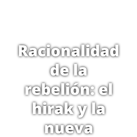
Racionalidad
de la
rebelión: el
hirak y la
nueva