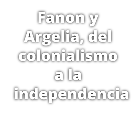
Fanon y
Argelia, del
colonialismo
a la
independencia