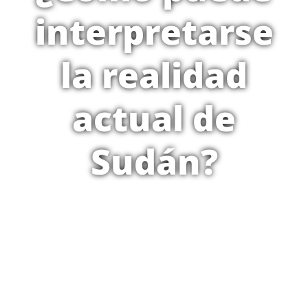
interpretarse
la realidad
actual de
Sudán?