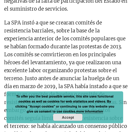
negativas de la falta de participación del Estado en
el suministro de servicios.
La SPA instó a que se crearan comités de
resistencia barriales, sobre la base de la
experiencia anterior de los comités populares que
se habían formado durante las protestas de 2013.
Los comités se convirtieron en los principales
héroes del levantamiento, ya que realizaron una
excelente labor organizando protestas sobre el
terreno. Justo antes de anunciar la huelga de un
día en marzo de 2019, la SPA había instado a que se
formaran comités de huelga o comités de
To offer you the best possible service, this site uses functional
cookies as well as cookies for web statistics and videos. By
resistencia dentro de instituciones específicas. Sin
clicking "Accept cookies" or continuing to use this website you
embargo, el alcance de las acciones de estos
give us consent to use cookies.
more information
Accept
comités seguía limitándose a la resistencia sobre
el terreno: se había alcanzado un consenso público