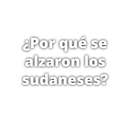
¿Por qué se
alzaron los
sudaneses?