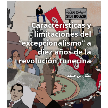
Características y
limitaciones del
“excepcionalismo” a
diez años de la
revolución tunecina
غسّان بن خليفة