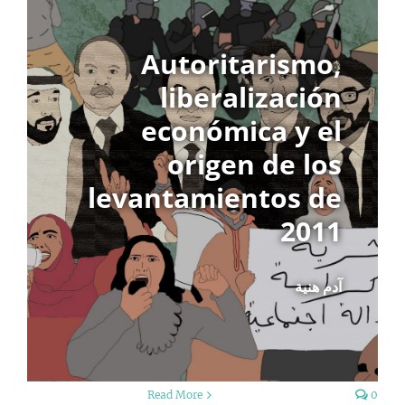
Autoritarismo,
liberalización
económica y el
origen de los
levantamientos de
2011
آدم هنية
Read More
0