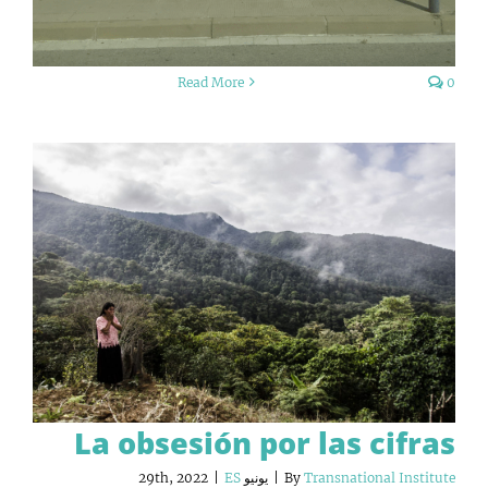
Read More
0
La obsesión por las cifras
Transnational Institute
By
|
يونيو 29th, 2022
ES
|