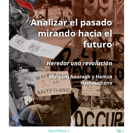
Analizar el pasado
mirando hacia el
futuro
Heredar una revolución
Miriyam Aouragh y Hamza
Hamouchene
Read More
0