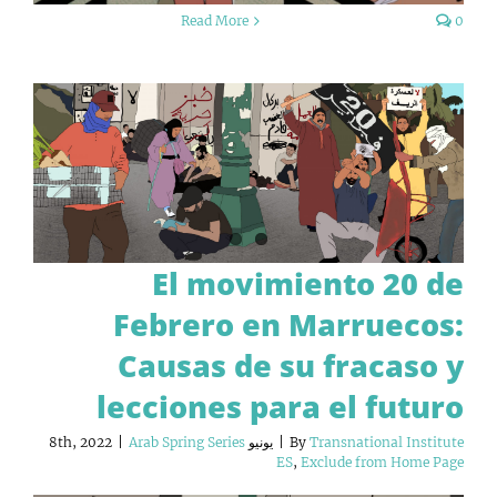
Read More
0
El movimiento 20 de
Febrero en Marruecos:
Causas de su fracaso y
lecciones para el futuro
Transnational Institute
By
|
يونيو 8th, 2022
Arab Spring Series
|
ES
,
Exclude from Home Page