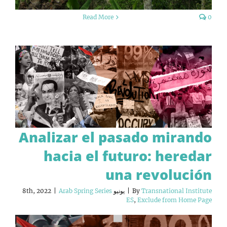
Read More
0
Analizar el pasado mirando
hacia el futuro: heredar
una revolución
Transnational Institute
By
|
يونيو 8th, 2022
Arab Spring Series
|
ES
,
Exclude from Home Page