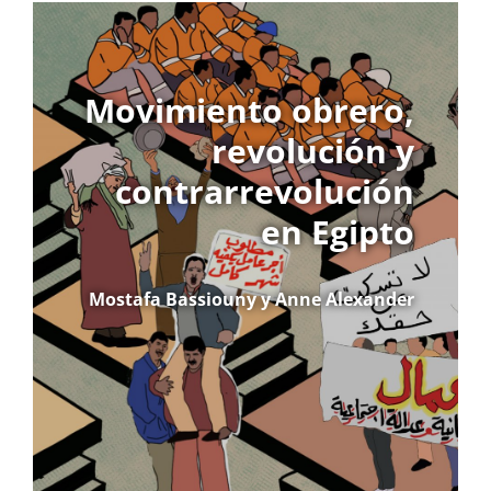
Movimiento obrero,
revolución y
contrarrevolución
en Egipto
Mostafa Bassiouny y Anne Alexander