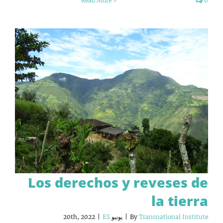
Read More
0
Los derechos y reveses de
la tierra
Transnational Institute
By
|
يونيو 20th, 2022
ES
|