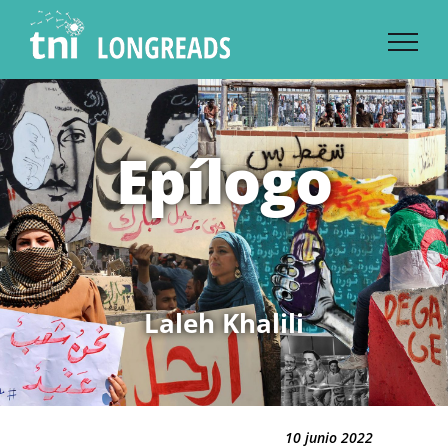
Skip
to
content
Epílogo
Laleh Khalili
10 junio 2022