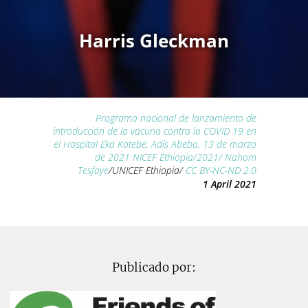
Harris Gleckman
Programa nacional de lanzamiento de
introducción de la vacuna contra la COVID 19 en
el Hospital Eka Kotebe, Adís Abeba, 13 de marzo
de 2021 NICEF Ethiopia/2021/ Nahom
Tesfaye
/UNICEF Ethiopia/
CC BY-NC-ND 2.0
1 April 2021
Publicado por: