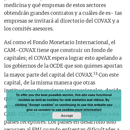
medicina y qué empresas de estos sectores
obtendrán grandes contratos y a cuáles de es- tas
empresas se invitará al directorio del COVAX y a
los comités asesores.
Así como el Fondo Monetario Internacional, el
CAM-COVAX tiene que construir un fondo de
capitales; el COVAX espera lograr esto apelando a
los gobiernos de la OCDE que son quienes aportan
13
la mayor parte del capital del COVAX.
Con este
capital, de la misma manera que otras
instituciones financieras internacionales, decide
To offer you the best possible service, this site uses functional
qué clientes de países en desarrollo pueden tener
cookies as well as cookies for web statistics and videos. By
clicking "Accept cookies" or continuing to use this website you
acceso a las va- cunas compradas con capital del
give us consent to use cookies.
more information
CAM-COVAX y qué condiciones les impone a los
Accept
países receptores. Los países en desarrollo sólo
recurren al FMI cuando enfrentan dificultades a