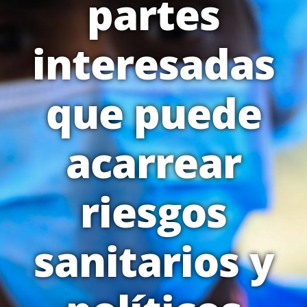
partes
interesadas
que puede
acarrear
riesgos
sanitarios y