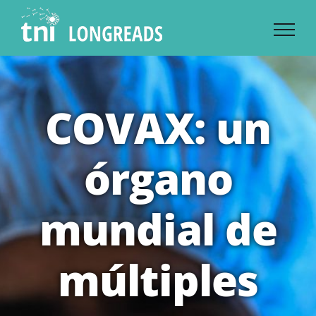
Skip
to
content
COVAX: un
órgano
mundial de
múltiples