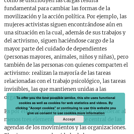
cómo se distribuyen las cargas resulta
fundamental para cambiar las formas de la
movilización y la acción política. Por ejemplo, las
mujeres activistas siguen encontrándose aún en
una situación en la cual, además de sus trabajos y
del activismo, siguen haciéndose cargo de la
mayor parte del cuidado de dependientes
(personas mayores, animales, niños y niñas), pero
también de las personas con quienes comparten el
activismo: realizan la mayoría de las tareas
relacionadas con el trabajo psicológico, las tareas
invisibles, las que mantienen unidas a las
organizaciones y los grupos.
To offer you the best possible service, this site uses functional
cookies as well as cookies for web statistics and videos. By
clicking "Accept cookies" or continuing to use this website you
Es por ello que resulta fundamental considerar al
give us consent to use cookies.
more information
menos tres elementos como parte central de las
Accept
agendas de los movimientos y las organizaciones.