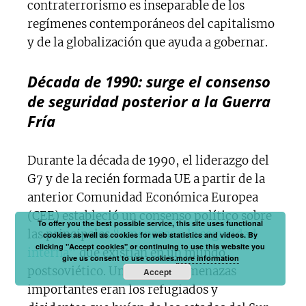
contraterrorismo es inseparable de los
regímenes contemporáneos del capitalismo
y de la globalización que ayuda a gobernar.
Década de 1990: surge el consenso
de seguridad posterior a la Guerra
Fría
Durante la década de 1990, el liderazgo del
G7 y de la recién formada UE a partir de la
anterior Comunidad Económica Europea
(CEE) estableció un consenso político sobre
To offer you the best possible service, this site uses functional
las principales
“amenazas a la seguridad
cookies as well as cookies for web statistics and videos. By
clicking "Accept cookies" or continuing to use this website you
interna”
que existían en un mundo
give us consent to use cookies.
more information
postsoviético. Una de estas amenazas
Accept
importantes eran los refugiados y