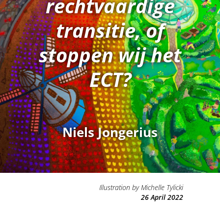
rechtvaardige
transitie, of
stoppen wij het
ECT?
Niels Jongerius
Illustration by Michelle Tylicki
26 April 2022