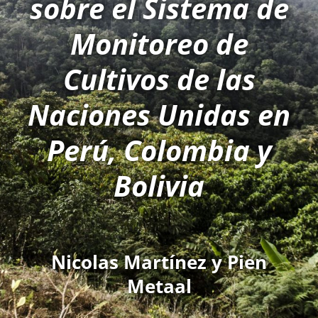
sobre el Sistema de
Monitoreo de
Cultivos de las
Naciones Unidas en
Perú, Colombia y
Bolivia
Nicolas Martínez y Pien
Metaal