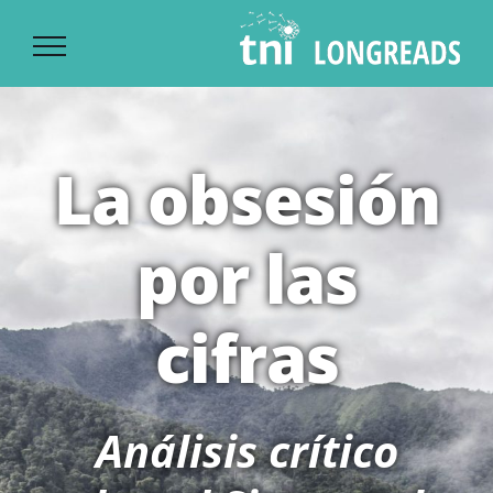
Ski
t
conten
La obsesión
por las
cifras
Análisis crítico