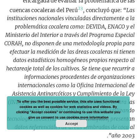
encargada de evaluar la problemática de las
23
cuencas cocaleras del Perú
, concluyó que:
“Las
instituciones nacionales vinculadas directamente a la
problemática cocalera como: DEVIDA, ENACO y el
Ministerio del Interior a través del Programa Especial
CORAH, no disponen de una metodología propia para
efectuar la medición de las áreas cocaleras ni tienen
datos estadísticos homogéneos propios respecto al
hectareaje total de los cultivos. Se tiene que recurrir a
informaciones procedentes de organizaciones
internacionales como la Oficina Internacional de
Asistencia Antinarcóticos y Cumplimiento de la Ley
(INL) y a la Oficina de las Naciones Unidas contra las
To offer you the best possible service, this site uses functional
cookies as well as cookies for web statistics and videos. By
drogas y el Delito (UNODC) las que, utilizando
clicking "Accept cookies" or continuing to use this website you
give us consent to use cookies.
more information
tecnología moderna y métodos científicos, presentan
Accept
datos referenciales de áreas sembradas de coca al
año 2003”.