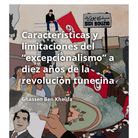
Características y
limitaciones del
“excepcionalismo” a
diez años de la
revolución tunecina
Ghassen Ben Khelifa