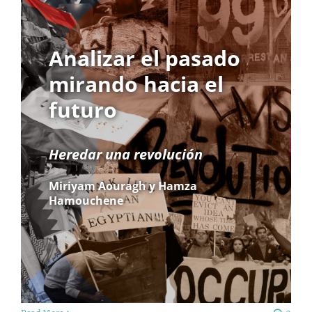
Analizar el pasado
mirando hacia el
futuro
Heredar una revolución
Miriyam Aouragh y Hamza
Hamouchene