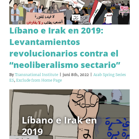
Líbano e Irak en 2019:
Levantamientos
revolucionarios contra el
“neoliberalismo sectario”
By
Transnational Institute
|
juni 8th, 2022
|
Arab Spring Series
ES
,
Exclude from Home Page
Líbano e Irak en
2019