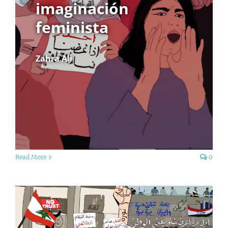
imaginación
feminista
Zahra Ali
Read More
0