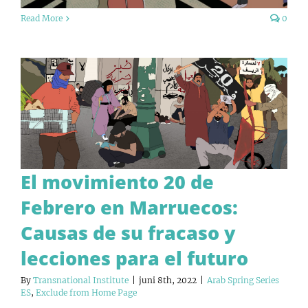
Read More
0
El movimiento 20 de
Febrero en Marruecos:
Causas de su fracaso y
lecciones para el futuro
By
Transnational Institute
|
juni 8th, 2022
|
Arab Spring Series
ES
,
Exclude from Home Page