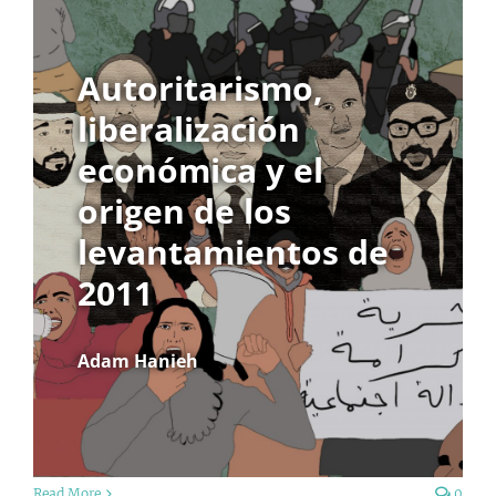
Autoritarismo,
liberalización
económica y el
origen de los
levantamientos de
2011
Adam Hanieh
Read More
0