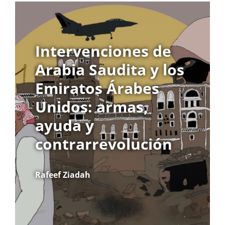
Intervenciones de
Arabia Saudita y los
Emiratos Árabes
Unidos: armas,
ayuda y
contrarrevolución
Rafeef Ziadah